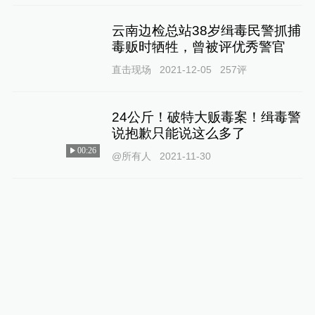
云南边检总站38岁缉毒民警抓捕
毒贩时牺牲，曾被评优秀警官
直击现场
2021-12-05
257
评
24公斤！破特大贩毒案！缉毒警
说抱歉只能说这么多了
00:26
@所有人
2021-11-30
致敬英烈丨爷爷牺牲了，26年后
爸爸也牺牲了
07:54
锋线视频
2021-10-03
12
评
那个曾在警察父亲葬礼上哭泣的
小男孩，也牺牲了