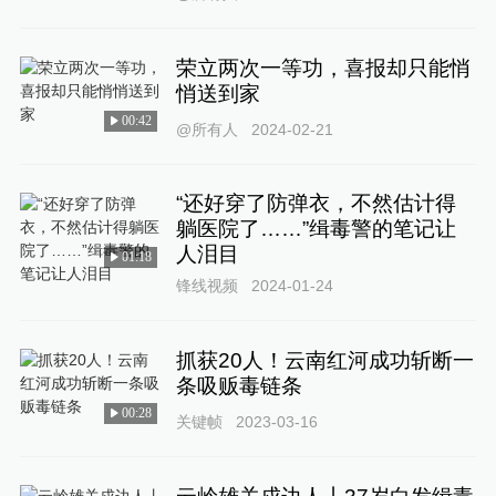
荣立两次一等功，喜报却只能悄
悄送到家
00:42
@所有人
2024-02-21
“还好穿了防弹衣，不然估计得
躺医院了……”缉毒警的笔记让
人泪目
01:18
锋线视频
2024-01-24
抓获20人！云南红河成功斩断一
条吸贩毒链条
00:28
关键帧
2023-03-16