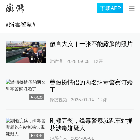
下载APP
#
缉毒警察
#
微言大义｜一张不能露脸的照片
01:17
时政湃
2025-09-05
12
评
曾假扮情侣的两名缉毒警察订婚
了
00:35
锋线视频
2025-01-14
12
评
刚领完奖，缉毒警察就跑车站抓
获涉毒嫌疑人
00:44
@所有人
2024-06-01