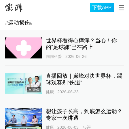
下载APP
#
运动损伤
#
世界杯看得心痒痒？当心！你
的“足球踝”已在路上
同同科普
2026-06-26
直播回放｜巅峰对决世界杯，踢
球观赛别“伤退”
录像
健康
2026-06-23
想让孩子长高，到底怎么运动？
专家一次讲透
健康
2026-06-03
75
评