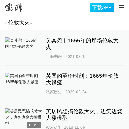
下载APP
#
伦敦大火
#
吴其尧︱1666年的那场伦敦大
火
上海书评
2021-09-18
英国的至暗时刻：1665年伦敦
大鼠疫
私家历史
2020-02-24
英居民恶搞伦敦大火，边笑边烧
大楼模型
01:10
World湃
2018-11-06