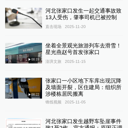
河北张家口发生一起交通事故致
13人受伤，肇事司机已被控制
直击现场
2025-11-20
坐着全景观光旅游列车去滑雪！
星光燕赵号首发张家口
00:19
澎湃文旅
2025-11-15
张家口一小区地下车库出现沉降
及墙面开裂，区住建局：组织所
涉楼栋居民搬离
00:22
锋线视频
2025-11-05
河北张家口发生越野车坠崖事件
致1死2伤，官方通报：原因正调