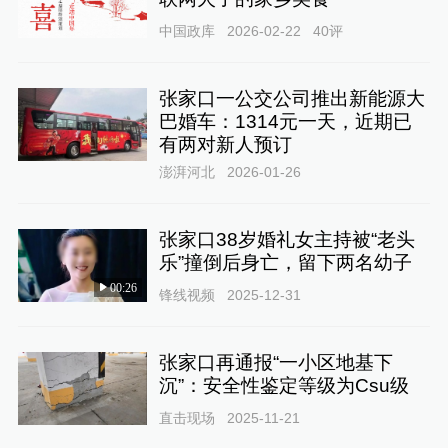
中国政库
2026-02-22
40
评
张家口一公交公司推出新能源大
巴婚车：1314元一天，近期已
有两对新人预订
澎湃河北
2026-01-26
张家口38岁婚礼女主持被“老头
乐”撞倒后身亡，留下两名幼子
00:26
锋线视频
2025-12-31
张家口再通报“一小区地基下
沉”：安全性鉴定等级为Csu级
直击现场
2025-11-21