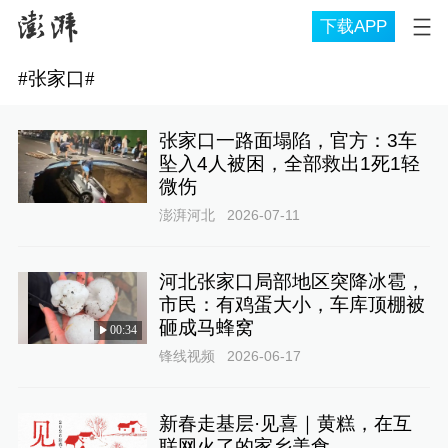
下载APP
#
张家口
#
张家口一路面塌陷，官方：3车
坠入4人被困，全部救出1死1轻
微伤
澎湃河北
2026-07-11
河北张家口局部地区突降冰雹，
市民：有鸡蛋大小，车库顶棚被
砸成马蜂窝
00:34
锋线视频
2026-06-17
新春走基层·见喜｜黄糕，在互
联网火了的家乡美食