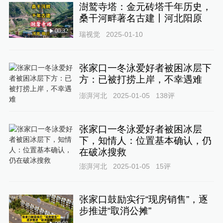
澍鹫寺塔：金元砖塔千年历史，
桑干河畔著名古建丨河北阳原
00:32
瑞视觉
2025-01-10
张家口一冬泳爱好者被困冰层下
方：已被打捞上岸，不幸遇难
澎湃河北
2025-01-05
138
评
张家口一冬泳爱好者被困冰层
下，知情人：位置基本确认，仍
在破冰搜救
澎湃河北
2025-01-05
15
评
张家口鼓励实行“现房销售”，逐
步推进“取消公摊”