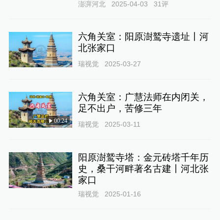
澎湃河北
2025-04-03
31
评
六角关室：阳原澍鹫寺遗址丨河
北张家口
瑞视觉
2025-03-27
六角关室：广慧法师在内闭关，
足不出户，苦修三年
00:24
瑞视觉
2025-03-11
阳原澍鹫寺塔：金元砖塔千年历
史，桑干河畔著名古建丨河北张
家口
瑞视觉
2025-01-16