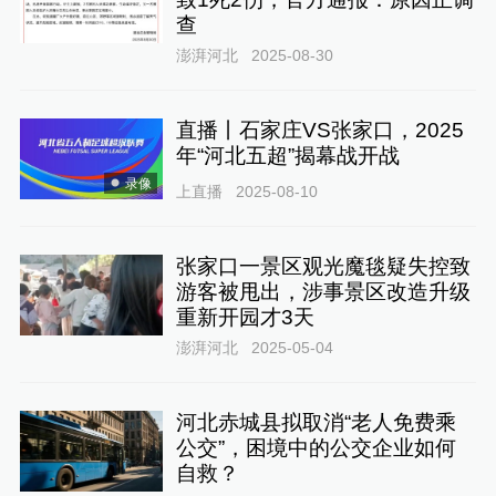
查
澎湃河北
2025-08-30
直播丨石家庄VS张家口，2025
年“河北五超”揭幕战开战
录像
上直播
2025-08-10
张家口一景区观光魔毯疑失控致
游客被甩出，涉事景区改造升级
重新开园才3天
澎湃河北
2025-05-04
河北赤城县拟取消“老人免费乘
公交”，困境中的公交企业如何
自救？