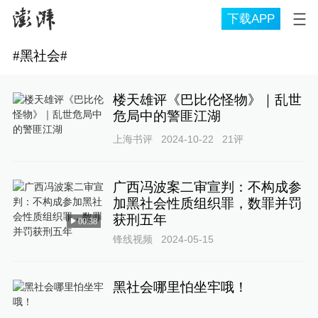
下载APP
#
黑社会
#
楼天雄评《巴比伦怪物》｜乱世
危局中的警匪江湖
上海书评
2024-10-22
21
评
广西冯波案二审宣判：不构成参
加黑社会性质组织罪，数罪并罚
获刑五年
00:38
锋线视频
2024-05-15
黑社会哪里怕坐牢哦！