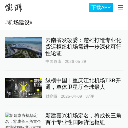
下载APP
#
机场建设
#
云南省发改委：楚雄打造专业化
货运枢纽机场需进一步深化可行
性论证
中国政库
2026-05-29
纵横中国｜重庆江北机场T3B开
通，单体卫星厅全球最大
02:57
财晓得
2025-04-09
37
评
新建嘉兴机场定名，将成长三角
首个专业性国际货运枢纽