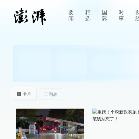
要
精
国
时
闻
选
际
事
卡片
列表