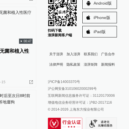
Android版
iPhone版
扫码下载
iPad版
澎湃新闻客户端
00:47
无菌和植入性
关于澎湃
加入澎湃
联系我们
广告合作
法律声明
隐私政策
澎湃矩阵
新闻报料
报料热线: 021-962866
澎湃新闻微博
沪ICP备14003370号
-15
报料邮箱: news@thepaper.cn
澎湃新闻公众号
沪公网安备31010602000299号
澎湃新闻抖音号
互联网新闻信息服务许可证：31120170006
派生万物开放平台
增值电信业务经营许可证：沪B2-2017116
© 2014-
2026
上海东方报业有限公司
IP SHANGHAI
SIXTH TONE