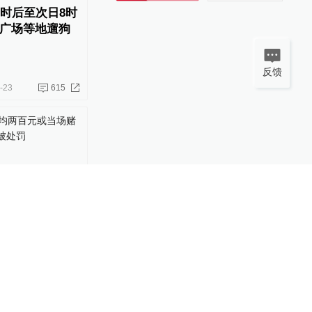
1时后至次日8时
广场等地遛狗
反馈
-23
615
均两百元或当
以上将被处罚
-05
25