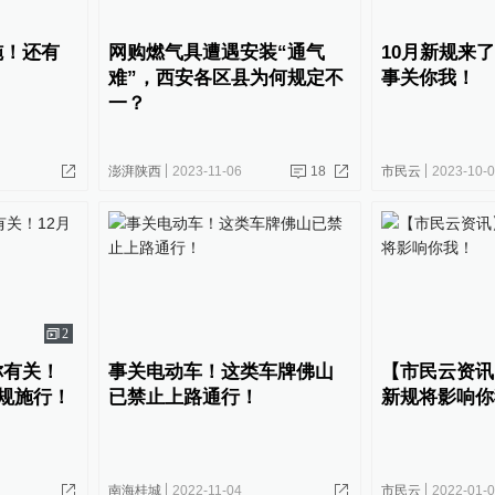
施！还有
网购燃气具遭遇安装“通气
10月新规来
难”，西安各区县为何规定不
事关你我！
一？
澎湃陕西
2023-11-06
18
市民云
2023-10-
2
你有关！
事关电动车！这类车牌佛山
【市民云资讯
新规施行！
已禁止上路通行！
新规将影响你
南海桂城
2022-11-04
市民云
2022-01-