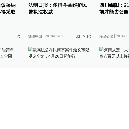
建议采纳
法制日报：多措并举维护民
四川绵阳：2
不得采取
警执法权威
前才能去公园
法治中国
2019-02-02
15
绿政公署
2018-11
官不能简
最高法公布民商事案件延长
河南规定：人
由申请延
审限规定全文，4月26日起施
场赌资八百元
行
21
法治中国
2018-04-25
直击现场
2018-02