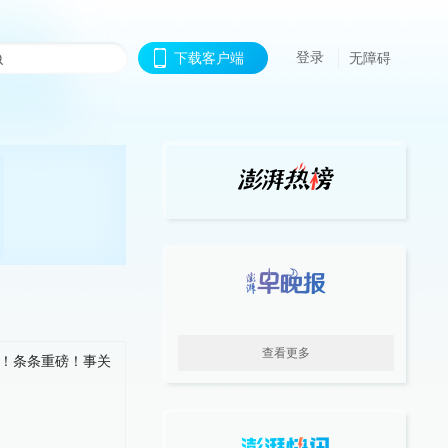
登录
下载客户端
无障碍
查看更多