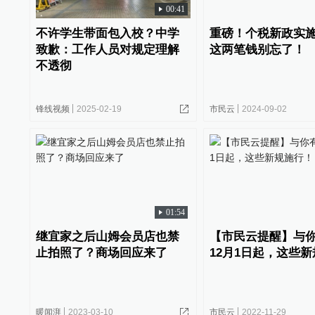
00:41
不许学生带面包入校？中学
重磅！个税新政实
致歉：工作人员对规定理解
这两笔钱别忘了！
不透彻
锋线视频
2025-02-19
市民云
2024-09-02
01:54
继宜家之后山姆会员店也禁
【市民云提醒】与
止拍照了？商场回应来了
12月1日起，这些
暖闻湃
2023-03-10
市民云
2022-11-29