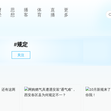
财
思
播
体
直
更
经
想
客
育
播
多
#
规定
关注