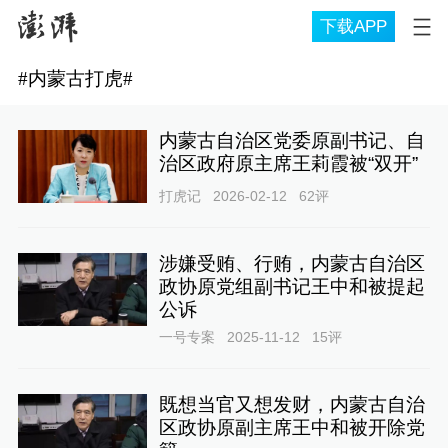
下载APP
#
内蒙古打虎
#
内蒙古自治区党委原副书记、自
治区政府原主席王莉霞被“双开”
打虎记
2026-02-12
62
评
涉嫌受贿、行贿，内蒙古自治区
政协原党组副书记王中和被提起
公诉
一号专案
2025-11-12
15
评
既想当官又想发财，内蒙古自治
区政协原副主席王中和被开除党