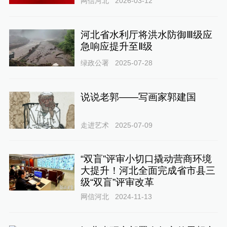
网信河北
2026-03-12
河北省水利厅将洪水防御Ⅲ级应
急响应提升至Ⅱ级
绿政公署
2025-07-28
说说老郭——写画家郭建国
走进艺术
2025-07-09
“双盲”评审小切口撬动营商环境
大提升！河北全面完成省市县三
级“双盲”评审改革
网信河北
2024-11-13