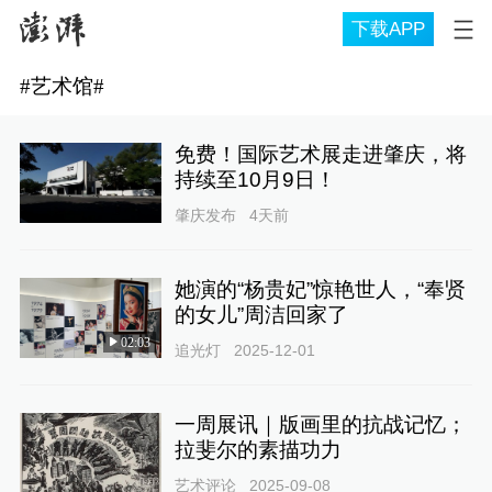
下载APP
#
艺术馆
#
免费！国际艺术展走进肇庆，将
持续至10月9日！
肇庆发布
4天前
她演的“杨贵妃”惊艳世人，“奉贤
的女儿”周洁回家了
02:03
追光灯
2025-12-01
一周展讯｜版画里的抗战记忆；
拉斐尔的素描功力
艺术评论
2025-09-08