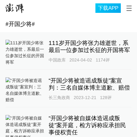
下载APP
#
开国少将
#
111岁开国少将张力雄逝世，系
最后一位参加过长征的开国将军
中国政库
2024-04-02
1174
评
“开国少将被造谣成叛徒”案宣
判：三名自媒体博主道歉、赔偿
长三角政商
2023-12-21
128
评
“开国少将被自媒体造谣成叛
徒”案开庭，检方诉称应承担民
事侵权责任