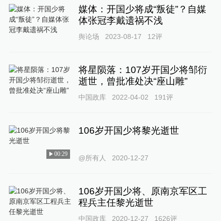
媒体：开国少将成“叛徒”？自媒
体张冠李戴遗祸不浅
舆论场
2023-08-17
12
评
将星陨落：107岁开国少将邹衍
逝世，曾批准处决“座山雕”
中国政库
2022-04-02
191
评
106岁开国少将黎光逝世
00:29
@所有人
2020-12-27
106岁开国少将、原南京军区工
程兵主任黎光逝世
中国政库
2020-12-27
1626
评