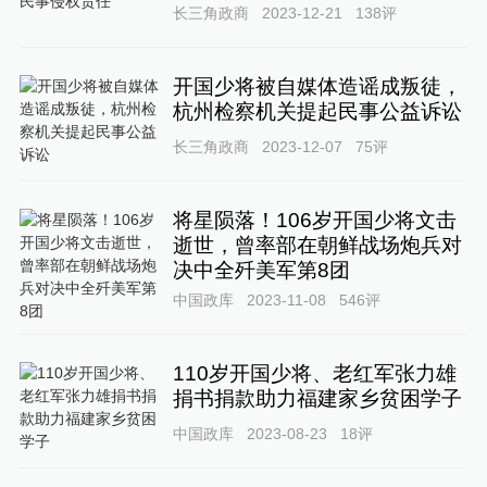
长三角政商
2023-12-21
138
评
开国少将被自媒体造谣成叛徒，
杭州检察机关提起民事公益诉讼
长三角政商
2023-12-07
75
评
将星陨落！106岁开国少将文击
逝世，曾率部在朝鲜战场炮兵对
决中全歼美军第8团
中国政库
2023-11-08
546
评
110岁开国少将、老红军张力雄
捐书捐款助力福建家乡贫困学子
中国政库
2023-08-23
18
评