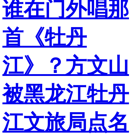
谁在门外唱那
首《牡丹
江》？方文山
被黑龙江牡丹
江文旅局点名