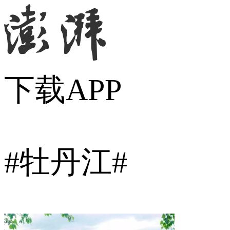
下载APP
#
牡丹江
#