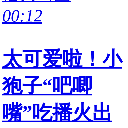
00:12
太可爱啦！小
狍子“吧唧
嘴”吃播火出