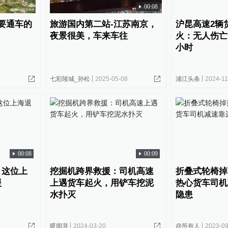
00:08
要通车的
旅游国内第二站-江苏南京，
沪昆高速2辆
夜景很美，车来车往
火：无人伤亡
小时
七彩陵城_孙松
2025-05-08
浦江头条
2024-11
00:08
00:09
，这位上
挖掘机跨界救援：司机高速
折叠式轮椅掉
援
上遇货车起火，用铲车挖泥
热心货车司机
水扑灭
隐患
暖闻湃
2024-03-20
@所有人
2023-09