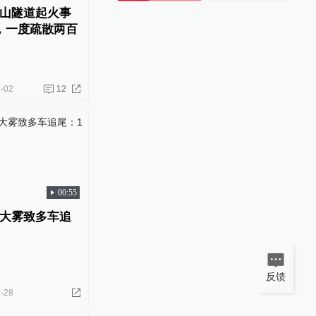
山隧道起火事
，一度疏散两百
-02
12
00:55
大雾致多车追
反馈
-28