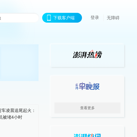
登录
下载客户端
无障碍
查看更多