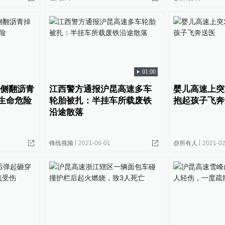
01:00
车侧翻沥青
江西警方通报沪昆高速多车
婴儿高速上突
生命危险
轮胎被扎：半挂车所载废铁
抱起孩子飞奔
沿途散落
锋线视频
2021-06-01
@所有人
2021-02