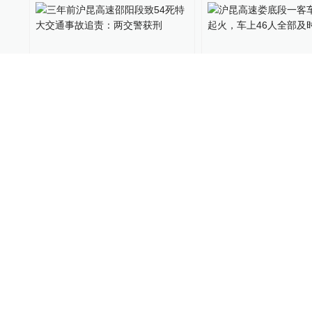
三年前沪昆高速邵阳段致54
沪昆高速娄底段一
死特大交通事故追责：两交
驶中起火，车上46
警获刑
时逃生
一号专案
2017-12-17
1400
直击现场
2016-10-09
江西载烟花爆竹货车在高速
沪昆高速4车相撞事