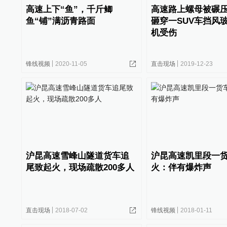
高速上下“鱼”，千斤鲫
高速路上螺母被碾
鱼“铺”满沥青路面
砸穿一SUV车挡风
机受伤
锋线视频
2020-11-05
直击现场
2019-12-23
沪昆高速雪峰山隧道货车追
沪昆高速凯里段一
尾致起火，现场疏散200多人
火：伴有爆炸声
直击现场
2018-07-02
锋线视频
2018-01-11