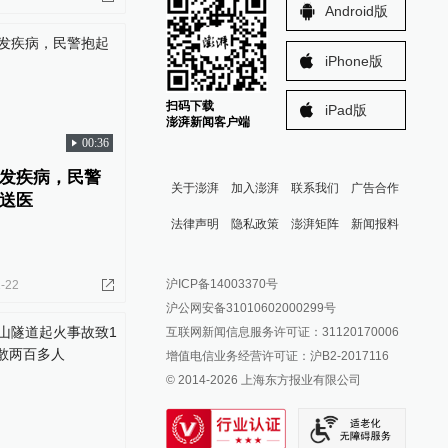
Android版
iPhone版
扫码下载
iPad版
澎湃新闻客户端
00:36
发疾病，民警
关于澎湃
加入澎湃
联系我们
广告合作
送医
法律声明
隐私政策
澎湃矩阵
新闻报料
报料热线: 021-962866
澎湃新闻微博
沪ICP备14003370号
-22
报料邮箱: news@thepaper.cn
澎湃新闻公众号
沪公网安备31010602000299号
澎湃新闻抖音号
互联网新闻信息服务许可证：31120170006
派生万物开放平台
增值电信业务经营许可证：沪B2-2017116
© 2014-
2026
上海东方报业有限公司
IP SHANGHAI
SIXTH TONE