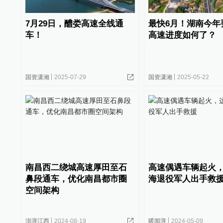
7月29日，醴娄高速全线通
最快6月！湖南今年
车！
高速进度如何了？
国资潇湘
2025-07-29
国资潇湘
2025-05-22
南昌西二绕城高速厚田至石
高速偶遇车辆起火
鼻段通车，优化南昌都市圈
海退役军人出手救
空间架构
澎湃江西
2024-08-19
暖闻湃
2024-05-09