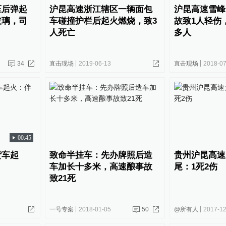
压后弹起
沪昆高速浙江辖区一辆面包
沪昆高速雪峰
玻璃，司
车碰撞护栏后起火燃烧，致3
故致1人轻伤
人死亡
多人
34
直击现场
2019-06-13
直击现场
2018-07
00:45
货车起
致命半挂车：先办牌照后造
贵州沪昆高速
车加长十多米，高速酿事故
尾：1死2伤
致21死
一号专案
2018-01-05
50
@所有人
2017-12