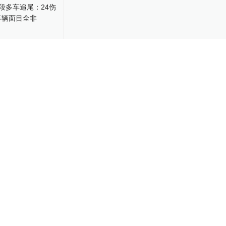
段多车追尾：
人重伤，车辆面目
-23
9人面包车追尾