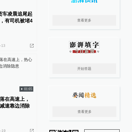
货车凌晨追尾起
，有司机被堵4
查看更多
-13
开始答题
01:05
落在高速上，
减速靠边消除
查看更多
-19