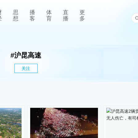
财
思
播
体
直
更
经
想
客
育
播
多
#
沪昆高速
关注