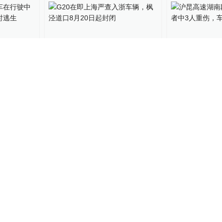
客车在行
G20在即上海严查入浙车辆，
沪昆高速湖南
人全部及
枫泾道口8月20日起封闭
24伤者中3
全非
40
浦江头条
2016-08-17
15
直击现场
2016-01
故已致22
国庆不再“肠梗阻”，沪昆高
沪昆高速一载