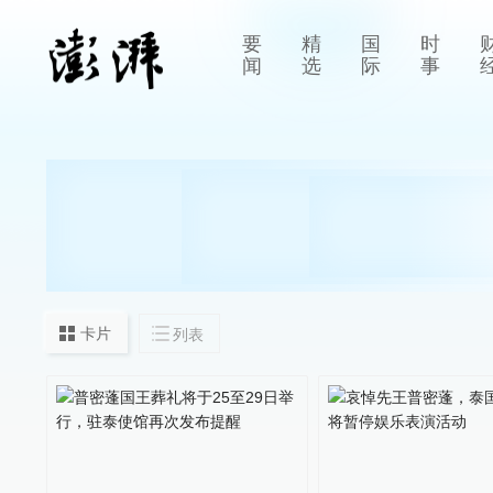
要
精
国
时
闻
选
际
事
卡片
列表