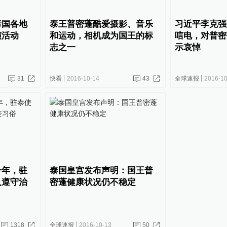
泰国各地
泰王普密蓬酷爱摄影、音乐
习近平李克强
演活动
和运动，相机成为国王的标
唁电，对普密
志之一
示哀悼
31
快看
2016-10-14
43
全球速报
2016-10
一年，驻
泰国皇宫发布声明：国王普
人遵守治
密蓬健康状况仍不稳定
1318
全球速报
2016-10-13
50