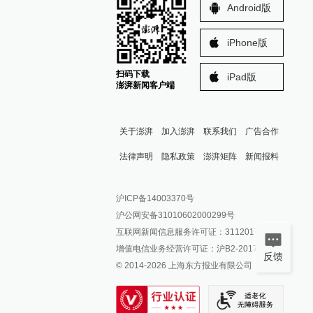
Android版
iPhone版
扫码下载
iPad版
澎湃新闻客户端
关于澎湃
加入澎湃
联系我们
广告合作
法律声明
隐私政策
澎湃矩阵
新闻报料
报料热线: 021-962866
澎湃新闻微博
沪ICP备14003370号
报料邮箱: news@thepaper.cn
澎湃新闻公众号
沪公网安备31010602000299号
澎湃新闻抖音号
互联网新闻信息服务许可证：31120170006
派生万物开放平台
增值电信业务经营许可证：沪B2-2017116
反馈
© 2014-
2026
上海东方报业有限公司
IP SHANGHAI
SIXTH TONE