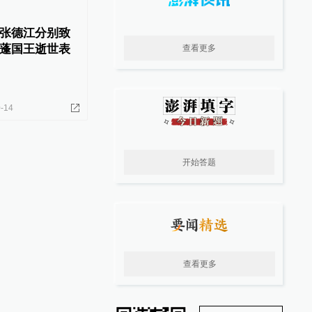
张德江分别致
蓬国王逝世表
查看更多
-14
开始答题
查看更多