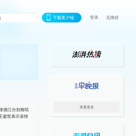
登录
下载客户端
无障碍
查看更多