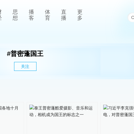
财
思
播
体
直
更
经
想
客
育
播
多
#
普密蓬国王
关注