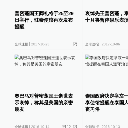
普密蓬国王葬礼将于25至29
哀悼先王普密蓬，
日举行，驻泰使馆再次发布
十月将暂停娱乐表
提醒
全球速报
2017-10-23
全球速报
2017-10-06
奥巴马对普密蓬国王逝世表
泰国政府决定举哀
示哀悼，称其是美国的亲密
泰使馆提醒在泰国
朋友
丧习俗
全球速报
2016-10-14
12
全球速报
2016-10-13