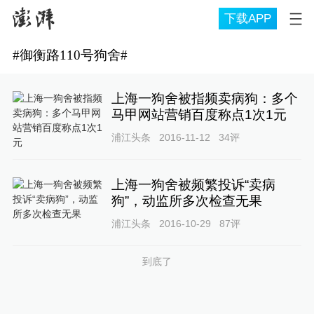
下载APP
#
御衡路110号狗舍
#
上海一狗舍被指频卖病狗：多个
马甲网站营销百度称点1次1元
浦江头条
2016-11-12
34
评
上海一狗舍被频繁投诉“卖病
狗”，动监所多次检查无果
浦江头条
2016-10-29
87
评
到底了