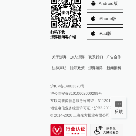
Android版
iPhone版
扫码下载
iPad版
澎湃新闻客户端
关于澎湃
加入澎湃
联系我们
广告合作
法律声明
隐私政策
澎湃矩阵
新闻报料
报料热线: 021-962866
澎湃新闻微博
沪ICP备14003370号
报料邮箱: news@thepaper.cn
澎湃新闻公众号
沪公网安备31010602000299号
澎湃新闻抖音号
互联网新闻信息服务许可证：31120170006
派生万物开放平台
增值电信业务经营许可证：沪B2-2017116
反馈
© 2014-
2026
上海东方报业有限公司
IP SHANGHAI
SIXTH TONE