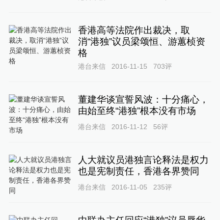
香港高等法院作出裁决，取
消“港独”议员梁颂恒、游蕙桢资
格
港台来信
2016-11-15
703
评
董建华谈宣誓风波：十分痛心，
由始至终“港独”根本没有市场
港台来信
2016-11-12
56
评
人大就议员港独言论释法是权力
也是宪制责任，香港各界赞同
港台来信
2016-11-05
235
评