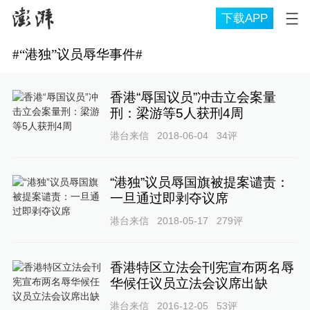
下载APP
#
“港独”议员辱华事件
#
香港“辱国议员”冲击立会案量
刑：梁游等5人获刑4周
港台来信
2018-06-04
34
评
“港独”议员辱国旗被提案谴责：
一旦通过即剥夺议席
港台来信
2018-05-17
279
评
香港特区立法会刊宪宣布两名辱
华候任议员立法会议席出缺
港台来信
2016-12-05
53
评