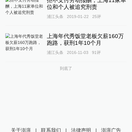
拒不支付劳动报酬，上海11家单
位和个人被追究刑责
浦江头条
2019-01-22
25
评
上海年代秀饭堂老板欠薪160万
跑路，获刑1年10个月
浦江头条
2016-11-03
91
评
到底了
关于澎湃
|
联系我们
|
法律声明
|
澎湃广告