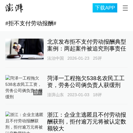
下载APP
#
拒不支付劳动报酬
#
北京发布拒不支付劳动报酬典型
案例：两起案件被追究刑事责任
法治中国
2026-01-23
25
评
菏泽一工程拖欠538名农民工工
资，劳务公司俩负责人获缓刑
1
澎湃山东
2023-01-03
18
评
浙江：企业主逃匿且不付劳动报
酬获刑，拒付逾万元将被认定数
额较大