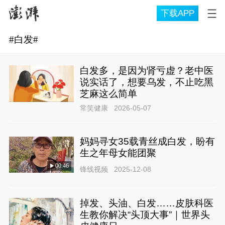
下载APP
#
白发
#
白发多，是因为肾亏虚？老中医
说实话了，想要乌发，不止吃黑
芝麻这么简单
常笑健康
2026-05-07
妈妈寻女35载青丝成白发，盼有
生之年母女能团聚
00:46
锋线视频
2025-12-08
掉发、头油、白发……皮肤科医
生教你解决“头顶大事”｜世界头