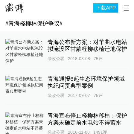
下载APP
#
青海柽柳林保护争议
#
青海公布新方案：对羊曲水电站
拟淹没区甘蒙柽柳移植迁地保护
绿政公署
2018-08-08
75
评
青海通报6起生态环境保护领域
执纪问责典型案例
绿政公署
2017-09-07
75
评
青海宣布停止柽柳林移植：保护
方案未确定前水电站不得蓄水
绿政公署
2016-11-08
1491
评