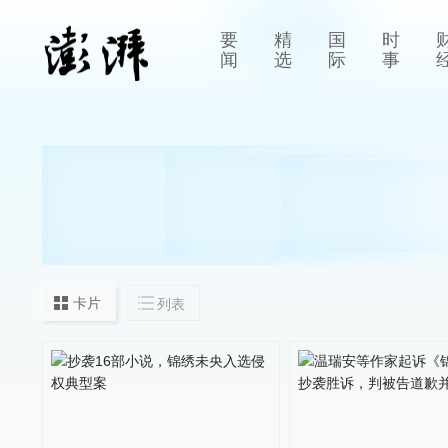
要
精
国
时
闻
选
际
事
卡片
列表