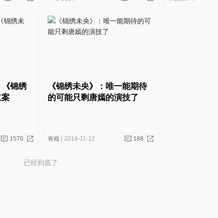
！《锦绣
《锦绣未央》：唯一能期待
立案
的可能只剩唐嫣的演技了
1570
有戏
2016-11-12
188
已经到底了