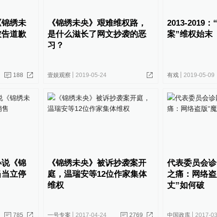
《锦绣未
《锦绣未央》艰难维权路，
2013-201
被告道歉
是什么滋长了网文抄袭的恶
案”维权始末
习？
188
壹娱观察
2019-05-24
有戏
2019-05-09
小说《锦
《锦绣未央》被诉抄袭案开
代表委员会诊
当当立停
庭，温瑞安等12位作家集体
之痛：网络盗
维权
丈”如何破
785
一号专案
2017-04-24
2769
中国政库
2017-03