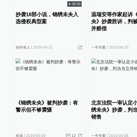
00:46
抄袭16部小说，锦绣未央入
温瑞安等作家起诉
选侵权典型案
央》抄袭胜诉，判
并赔偿
@所有人
2020-04-21
一号专案
2019-06-20
《锦绣未央》被判抄袭：有
北京法院一审认定
警示但不够震慑
绣未央》抄袭，判
销售
有戏
2019-05-09
12
一号专案
2019-05-08