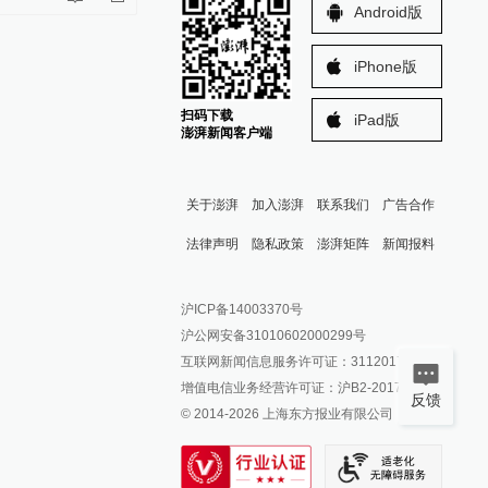
Android版
iPhone版
扫码下载
iPad版
澎湃新闻客户端
关于澎湃
加入澎湃
联系我们
广告合作
法律声明
隐私政策
澎湃矩阵
新闻报料
报料热线: 021-962866
澎湃新闻微博
沪ICP备14003370号
报料邮箱: news@thepaper.cn
澎湃新闻公众号
沪公网安备31010602000299号
澎湃新闻抖音号
互联网新闻信息服务许可证：31120170006
派生万物开放平台
增值电信业务经营许可证：沪B2-2017116
反馈
© 2014-
2026
上海东方报业有限公司
IP SHANGHAI
SIXTH TONE