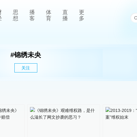
财
思
播
体
直
更
经
想
客
育
播
多
#
锦绣未央
关注