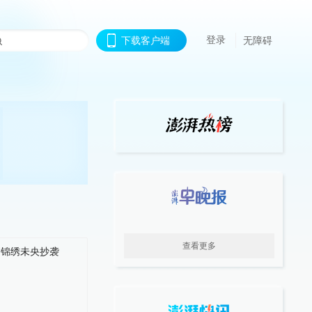
登录
下载客户端
无障碍
查看更多