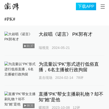
下载APP
#
PK
#
大叔唱《诺言》 PK郭有才
01:37
瑞视觉
2024-05-21
为流量以“PK”形式进行低俗直
播，6名主播被行政拘留
直击现场
2024-02-14
78
评
直播“PK”帮女主播刷礼物？却不
知“她”是他
00:31
暖闻湃
2023-10-08
12
评