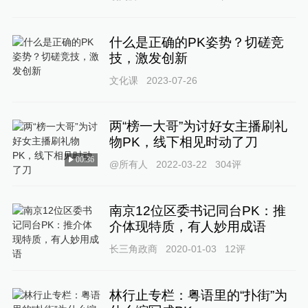
什么是正确的PK姿势？切磋竞
技，激发创新
文化课
2023-07-26
两“榜一大哥”为讨好女主播刷礼
物PK，线下相见时动了刀
00:36
@所有人
2022-03-22
304
评
南京12位区委书记同台PK：推
介体现特质，有人妙用成语
长三角政商
2020-01-03
12
评
林行止专栏：粤语里的“扑街”为