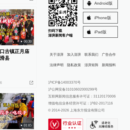
Android版
iPhone版
扫码下载
iPad版
澎湃新闻客户端
00:30
口古镇正月庙
关于澎湃
加入澎湃
联系我们
广告合作
滑县
法律声明
隐私政策
澎湃矩阵
新闻报料
报料热线: 021-962866
澎湃新闻微博
沪ICP备14003370号
26
报料邮箱: news@thepaper.cn
澎湃新闻公众号
沪公网安备31010602000299号
澎湃新闻抖音号
互联网新闻信息服务许可证：31120170006
派生万物开放平台
增值电信业务经营许可证：沪B2-2017116
© 2014-
2026
上海东方报业有限公司
IP SHANGHAI
SIXTH TONE
01:05