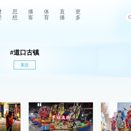
财
思
播
体
直
更
经
想
客
育
播
多
#
道口古镇
关注