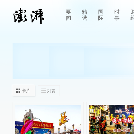
要
精
国
时
闻
选
际
事
卡片
列表