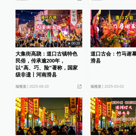
00:20
大集街高跷：道口古镇特色
道口古会：竹马谢幕
民俗，传承逾200年，
滑县
以“高、巧、险”著称，国家
级非遗丨河南滑县
瑞视觉
2025-08-20
瑞视觉
2025-03-03