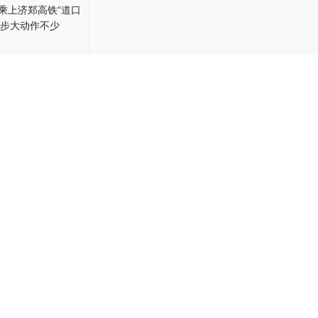
09:39
乘上济郑高
号”，景区下步
23
08:53
县道口火神庙