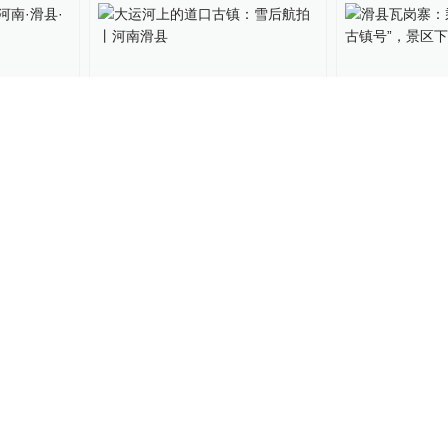
03:32
02:58
丨河南·滑
大运河上的道口古镇：雪后
滑县瓦岗寨：
航拍丨河南滑县
铁“道口古镇
大动作不少
瑞视觉
2024-02-04
瑞视觉
2022-06-
08:00
03:27
：第二
滑县道口：西街旱船
正月廿七：滑