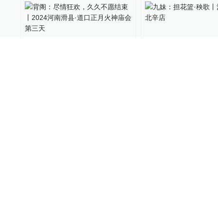
02:44
背阁：尽情狂欢，久久不愿
九妹：担花篮·秧歌
结束丨2024河南滑县·道口正
县·北辛店
月火神庙会第三天
瑞视觉
2024-03-11
瑞视觉
2024-03-08
05:23
朗诵：滑县，风景这边独好
道口正月火神庙会