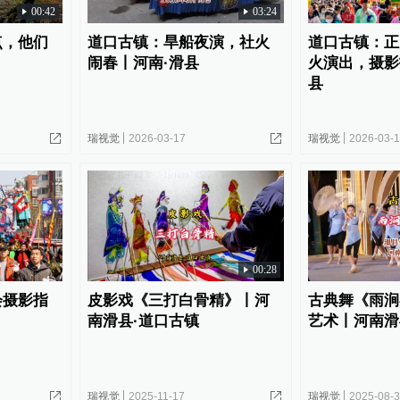
00:42
03:24
点，他们
道口古镇：旱船夜演，社火
道口古镇：正
闹春丨河南·滑县
火演出，摄影
县
瑞视觉
2026-03-17
瑞视觉
2026-03-
00:28
会摄影指
皮影戏《三打白骨精》丨河
古典舞《雨涧
南滑县·道口古镇
艺术丨河南滑
瑞视觉
2025-11-17
瑞视觉
2025-08-