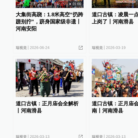
01:00
大集街高跷：1.8米高空“扔跨
道口古镇：凌晨一
蹉别拧”，跻身国家级非遗丨
上岗了丨河南滑县
河南安阳
瑞视觉
2026-06-24
瑞视觉
2026-03-19
道口古镇：正月庙会全解析
道口古镇：正月庙
丨河南滑县
南丨河南滑县
瑞视觉
2026-03-13
瑞视觉
2026-03-13