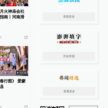
月火神庙会社
指南丨河南滑
查看更多
13
开始答题
03:54
春行图》 爱蒙
县
查看更多
30