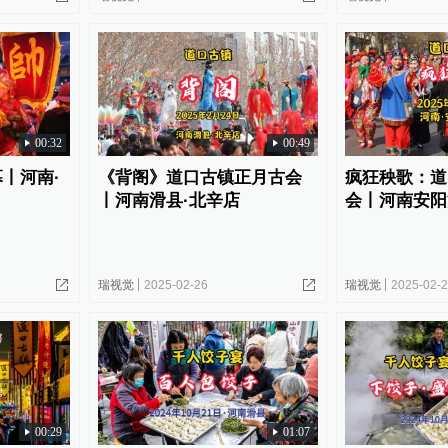
00:32
00:49
丨河南·
《背阁》道口古镇正月古会
疯狂秧歌：道
丨河南滑县·北辛店
会丨河南安阳
瑞视觉
2025-02-26
瑞视觉
2025-02-
00:29
01:07