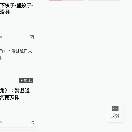
下饺子·盛饺子·
滑县
28
01:15
角》：滑县道
河南安阳
反馈
15