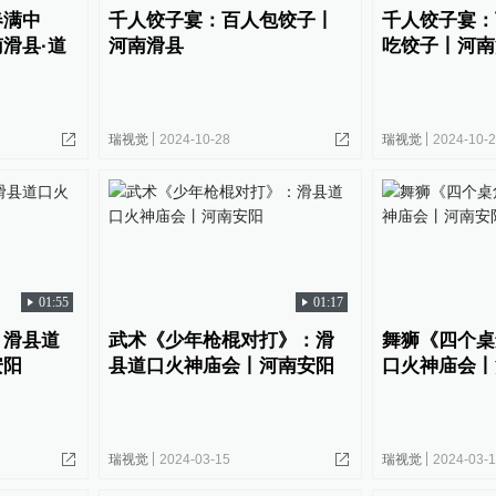
春满中
千人饺子宴：百人包饺子丨
千人饺子宴：
滑县·道
河南滑县
吃饺子丨河南
瑞视觉
2024-10-28
瑞视觉
2024-10-
01:55
01:17
：滑县道
武术《少年枪棍对打》：滑
舞狮《四个桌
安阳
县道口火神庙会丨河南安阳
口火神庙会丨
瑞视觉
2024-03-15
瑞视觉
2024-03-