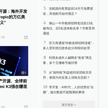
5
东航国内客票提前14天可免费退
全面开源：海外开发
改，其他航司如何规定？
ropic的万亿美
义”
6
佛山一中学教师招聘笔试前13名
被淘汰、后5名进体检名单？市教育局
通报
7-28
7
官方再通报“特教老师招聘违规”：
多人受到党纪政务处分和组织处理
8
利用未成年人喊网友“爸爸”博流
量，多个主播账号被封禁
9
从“福利枪”利益链到深层枪支崇
1
拜，泰国为何反复上演枪击悲剧？
国产开源、全球前
mi K3强在哪里
10
李开复：AI时代，人的优势在“右
脑”，做出数据不能预测的事情
展开更多
7-23