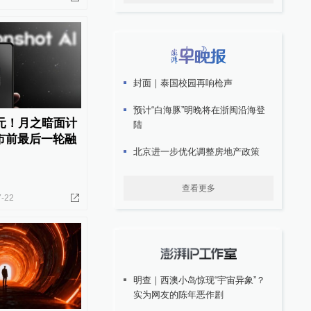
封面｜泰国校园再响枪声
预计“白海豚”明晚将在浙闽沿海登
美元！月之暗面计
陆
市前最后一轮融
北京进一步优化调整房地产政策
查看更多
7-22
明查｜西澳小岛惊现“宇宙异象”？
实为网友的陈年恶作剧