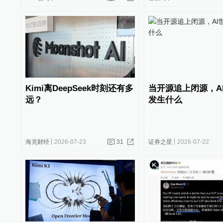
Kimi离DeepSeek时刻还有多
当开源追上闭源，A
远？
发生什么
海克财经
2026-07-23
31
证券之星
2026-07-22