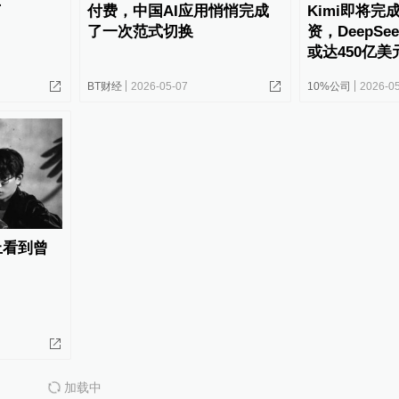
了
付费，中国AI应用悄悄完成
Kimi即将完
了一次范式切换
资，DeepS
或达450亿美
BT财经
2026-05-07
10%公司
2026-0
上看到曾
加载中