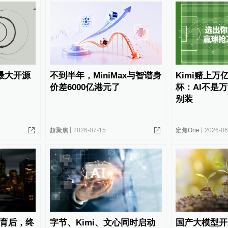
数最大开源
不到半年，MiniMax与智谱身
Kimi赌上万
价差6000亿港元了
杯：AI不是万
别装
超聚焦
2026-07-15
定焦One
2026-06
k教育后，终
字节、Kimi、文心同时启动
国产大模型开