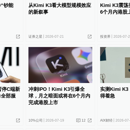
卷“钞能
从Kimi K3看大模型规模效应
Kimi K3
的新叙事
6个月内港股
证券之星
2026-07-21
投资界
2026-07-
暂停C端新
冲刺IPO！Kimi K3引爆全
实测Kimi 
力全部服
球，月之暗面或将在6个月内
得着急
完成港股上市
10%公司
2026-07-19
12
AIX财经
2026-07