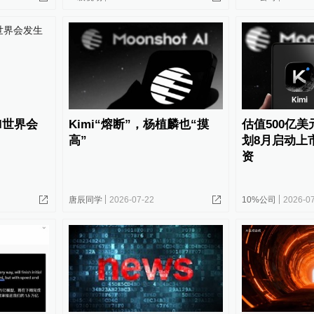
I世界会
Kimi“熔断”，杨植麟也“摸
估值500亿
高”
划8月启动上
资
唐辰同学
2026-07-22
10%公司
2026-0