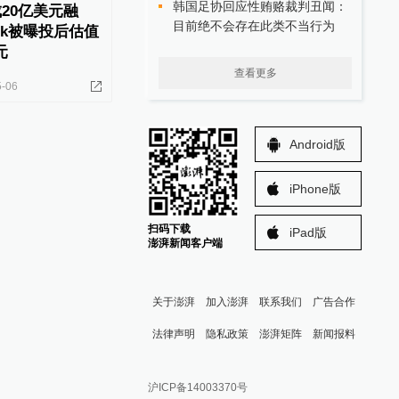
韩国足协回应性贿赂裁判丑闻：
成20亿美元融
目前绝不会存在此类不当行为
eek被曝投后估值
元
查看更多
5-06
Android版
iPhone版
扫码下载
iPad版
澎湃新闻客户端
关于澎湃
加入澎湃
联系我们
广告合作
法律声明
隐私政策
澎湃矩阵
新闻报料
报料热线: 021-962866
澎湃新闻微博
沪ICP备14003370号
报料邮箱: news@thepaper.cn
澎湃新闻公众号