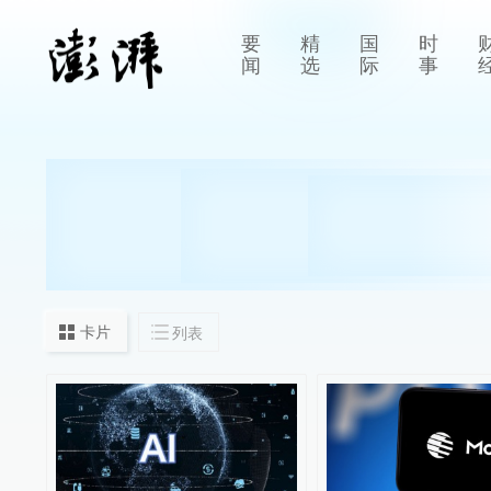
要
精
国
时
闻
选
际
事
卡片
列表