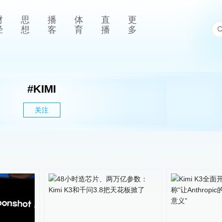
财
思
播
体
直
更
经
想
客
育
播
多
#
KIMI
关注