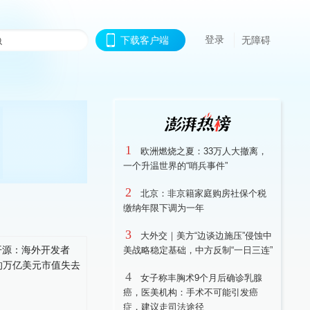
登录
下载客户端
无障碍
1
欧洲燃烧之夏：33万人大撤离，
一个升温世界的“哨兵事件”
2
北京：非京籍家庭购房社保个税
缴纳年限下调为一年
3
大外交｜美方“边谈边施压”侵蚀中
美战略稳定基础，中方反制“一日三连”
4
女子称丰胸术9个月后确诊乳腺
癌，医美机构：手术不可能引发癌
症，建议走司法途径