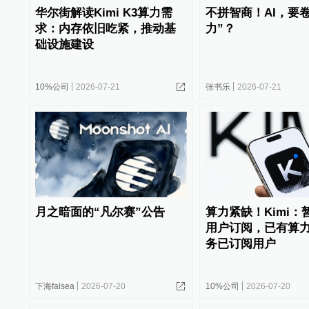
华尔街解读Kimi K3算力需
不拼智商！AI，要
求：内存依旧吃紧，推动基
力”？
础设施建设
10%公司
2026-07-21
张书乐
2026-07-21
月之暗面的“凡尔赛”公告
算力紧缺！Kimi：
用户订阅，已有算
务已订阅用户
下海falsea
2026-07-20
10%公司
2026-07-20