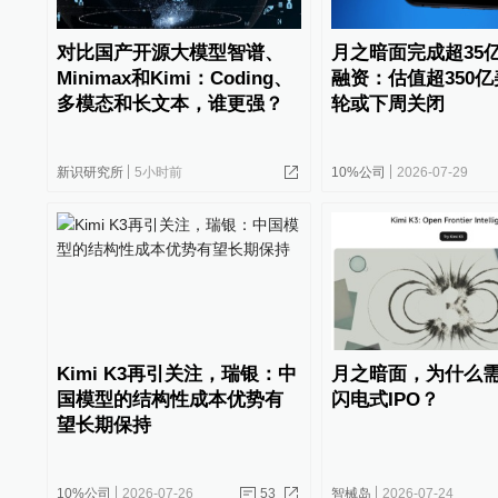
对比国产开源大模型智谱、
月之暗面完成超35
Minimax和Kimi：Coding、
融资：估值超350
多模态和长文本，谁更强？
轮或下周关闭
新识研究所
5小时前
10%公司
2026-07-29
Kimi K3再引关注，瑞银：中
月之暗面，为什么
国模型的结构性成本优势有
闪电式IPO？
望长期保持
10%公司
2026-07-26
53
智械岛
2026-07-24