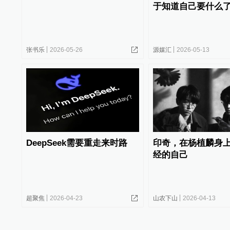
于知道自己要什么
张书乐
2026-05-26
源媒汇
2026-05-13
DeepSeek需要重走来时路
印奇，在杨植麟身
经的自己
超聚焦
2026-04-23
山农下山
2026-04-13