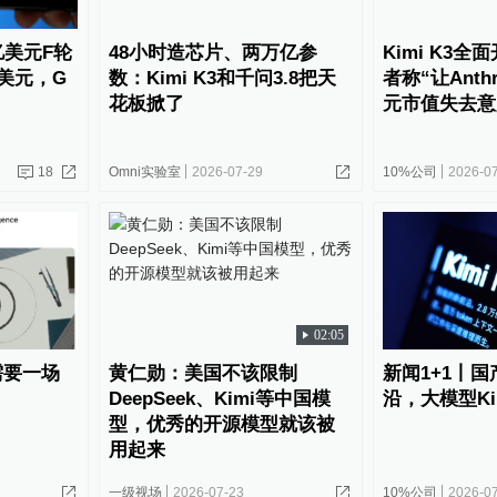
亿美元F轮
48小时造芯片、两万亿参
Kimi K3
亿美元，G
数：Kimi K3和千问3.8把天
者称“让Anth
花板掀了
元市值失去意
18
Omni实验室
2026-07-29
10%公司
2026-0
02:05
需要一场
黄仁勋：美国不该限制
新闻1+1丨
DeepSeek、Kimi等中国模
沿，大模型Ki
型，优秀的开源模型就该被
用起来
一级视场
2026-07-23
10%公司
2026-0