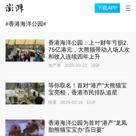
下载APP
#
香港海洋公园
#
香港海洋公园：上一财年亏损2.
75亿港元，大熊猫带动入场人次
和收入连续四年上升
地产界
2025-10-22
18
评
等你取名！首对“港产”大熊猫宝
宝亮相，香港市民排队追星
快看
2025-02-16
15
评
香港海洋公园为首对“港产”龙凤
胎熊猫宝宝办“百日宴”