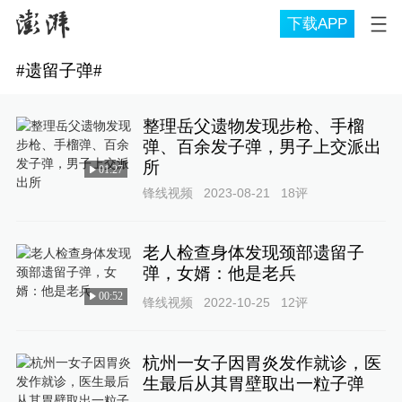
下载APP
#
遗留子弹
#
整理岳父遗物发现步枪、手榴
弹、百余发子弹，男子上交派出
所
01:27
锋线视频
2023-08-21
18
评
老人检查身体发现颈部遗留子
弹，女婿：他是老兵
00:52
锋线视频
2022-10-25
12
评
杭州一女子因胃炎发作就诊，医
生最后从其胃壁取出一粒子弹