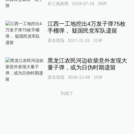
长三角政商
2018-07-18
28
评
江西一工地挖出4万发子弹75枚
手榴弹， 疑国民党军队遗留
直击现场
2017-11-15
21
评
黑龙江农民河边砍柴意外发现大
量子弹，或为日伪时期遗留
直击现场
2016-12-08
15
评
到底了