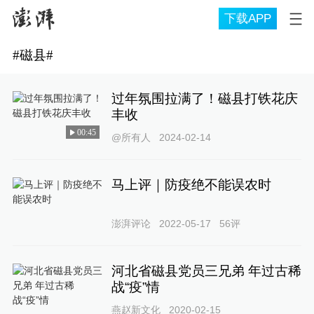
下载APP
#
磁县
#
过年氛围拉满了！磁县打铁花庆
丰收
00:45
@所有人
2024-02-14
马上评｜防疫绝不能误农时
澎湃评论
2022-05-17
56
评
河北省磁县党员三兄弟 年过古稀
战“疫”情
燕赵新文化
2020-02-15