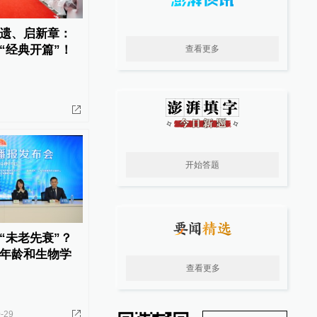
遗、启新章：
“经典开篇”！
查看更多
开始答题
“未老先衰”？
年龄和生物学
查看更多
-29