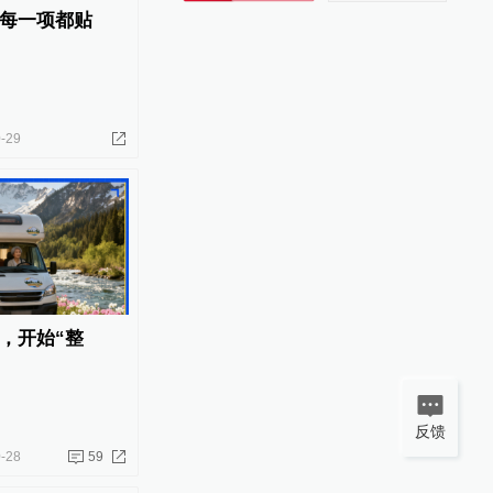
每一项都贴
-29
，开始“整
反馈
-28
59