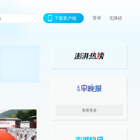
登录
下载客户端
无障碍
查看更多