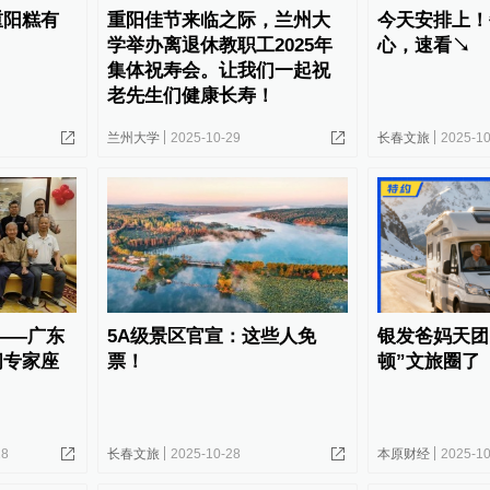
重阳糕有
重阳佳节来临之际，兰州大
今天安排上！
学举办离退休教职工2025年
心，速看↘
集体祝寿会。让我们一起祝
老先生们健康长寿！
兰州大学
2025-10-29
长春文旅
2025-10
——广东
5A级景区官宣：这些人免
银发爸妈天团
问专家座
票！
顿”文旅圈了
28
长春文旅
2025-10-28
本原财经
2025-10