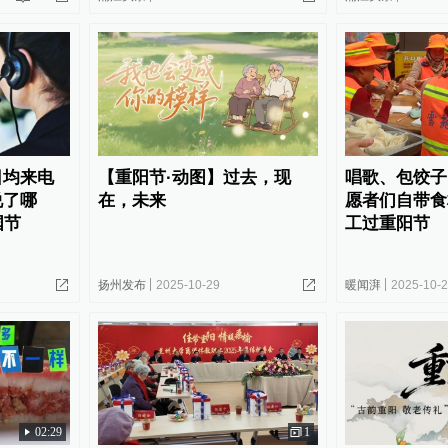
日均来电
【重阳节·动图】过去，现
唱歌、包饺子
说了哪
在，未来
愿者们自带食
国节
工过重阳节
扬州发布
2025-10-29
暖闻湃
2025-10-
02:29
1