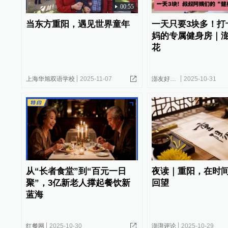
00:55
当东方重阳，遇见世界童年
一天只要3块多！打
妈的专属健身房｜
花
上海华旭双语学校
2025-11-07
澎友好会花
2025-10-31
从“长者食堂”到“百元一日
夜读｜重阳，在时
聚”，3亿新老人撑起餐饮新
回望
蓝海
红餐网
2025-10-30
澎湃评论
2025-10-29