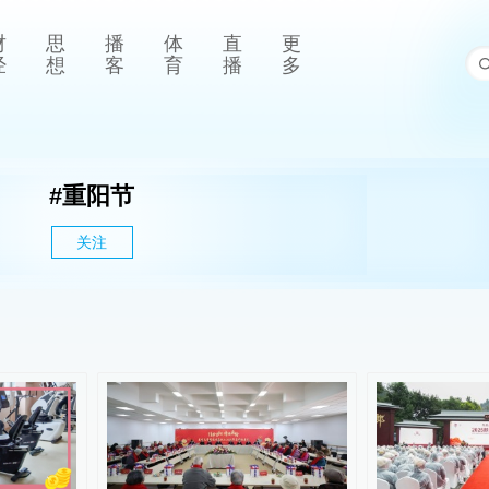
财
思
播
体
直
更
经
想
客
育
播
多
#
重阳节
关注