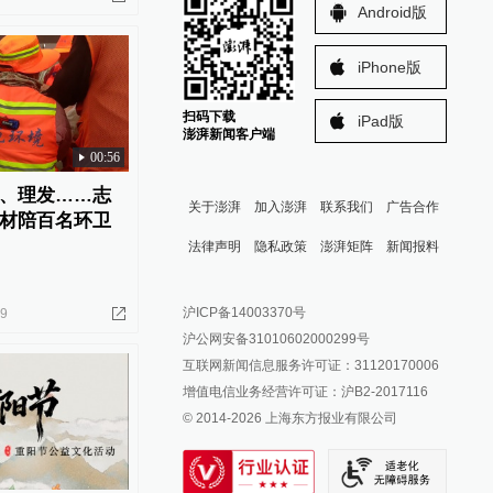
Android版
iPhone版
扫码下载
iPad版
澎湃新闻客户端
00:56
、理发……志
关于澎湃
加入澎湃
联系我们
广告合作
材陪百名环卫
法律声明
隐私政策
澎湃矩阵
新闻报料
报料热线: 021-962866
澎湃新闻微博
沪ICP备14003370号
29
报料邮箱: news@thepaper.cn
澎湃新闻公众号
沪公网安备31010602000299号
澎湃新闻抖音号
互联网新闻信息服务许可证：31120170006
派生万物开放平台
增值电信业务经营许可证：沪B2-2017116
© 2014-
2026
上海东方报业有限公司
IP SHANGHAI
SIXTH TONE