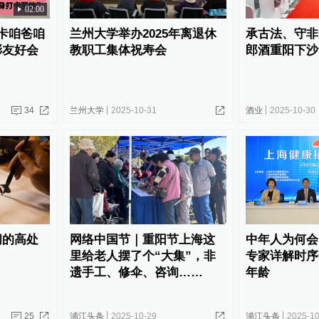
02:00
卡咱爸咱
兰州大学举办2025年离退休
承古法、守非
澎友好会
教职工集体祝寿会
郎酒重阳下沙
34
兰州大学
2025-10-31
酒业
2025-10-30
间的高处
网络中国节｜重阳节上海这
中年人为何会
里给老人摆了个“大集”，非
专家详解时序
遗手工、修伞、咨询……
年龄
25
浦江头条
2025-10-29
浦江头条
2025-10