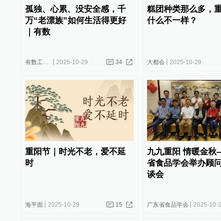
孤独、心累、没安全感，千
糕团种类那么多，
万“老漂族”如何生活得更好
什么不一样？
｜有数
有数工作室
2025-10-29
34
大都会
2025-10-29
重阳节｜时光不老，爱不延
九九重阳 情暖金秋
时
省食品学会举办顾
谈会
海平面
2025-10-29
15
广东省食品学会
2025-10-