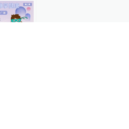
直播录像
享健康丨共话夕
知心”话
15
峰出游“窗口