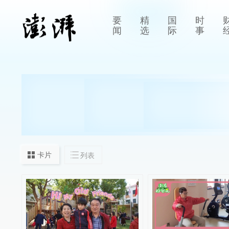
要
精
国
时
闻
选
际
事
卡片
列表