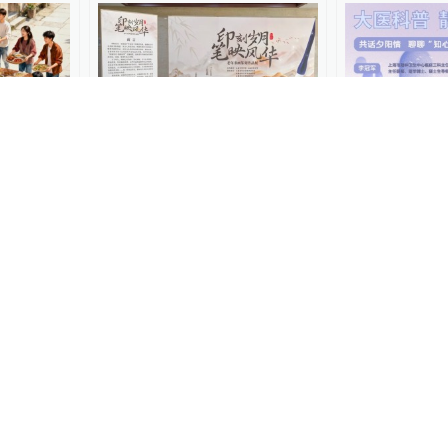
直播录像
子”，给
爸妈说旅游累？试试这种 “慢
大医科普 静
了场重
节奏陪伴”→
阳情，聊聊“
长春文旅
2025-10-16
上直播
2025-10-
00:50
返校，共
重阳节来临之际，陈吉宁龚
国庆节后迎错