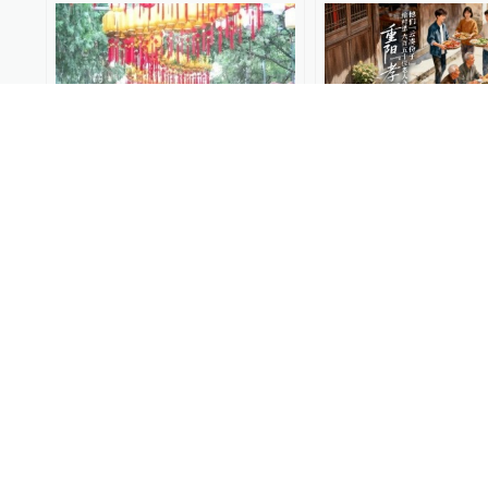
济南千佛山第42届“九月
直播丨他们“云凑份
九”重阳山会热闹非凡！
村里650位老人办
阳“孝心宴”
济南市文化和旅游局
2025-10-27
上直播
2025-10-27
从乌鲁木齐出城100公里内，
重阳节高校老教师