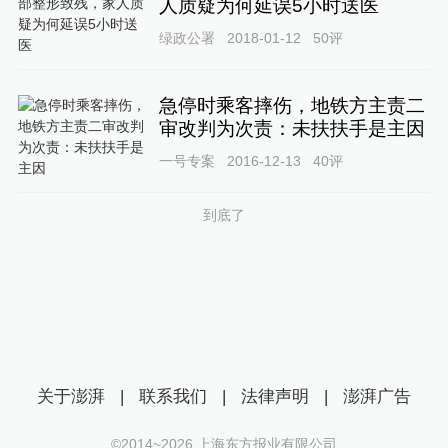
人质疑为何延误5小时送医
绿政公署
2018-01-12
50
评
急停时乘客摔伤，地铁方主责二
审改判为次责：未扶扶手是主因
一号专案
2016-12-13
40
评
到底了
关于澎湃
|
联系我们
|
法律声明
|
澎湃广告
©2014~
2026
上海东方报业有限公司