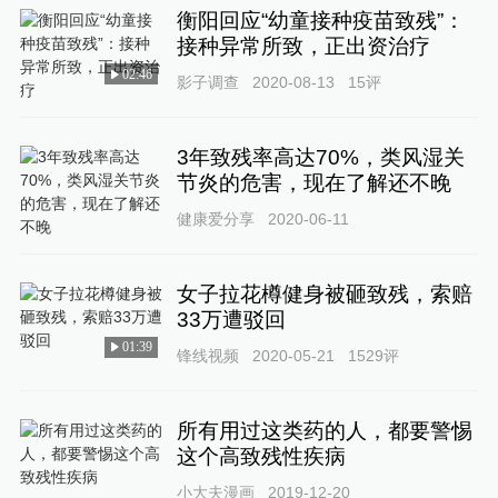
衡阳回应“幼童接种疫苗致残”：
接种异常所致，正出资治疗
02:46
影子调查
2020-08-13
15
评
3年致残率高达70%，类风湿关
节炎的危害，现在了解还不晚
健康爱分享
2020-06-11
女子拉花樽健身被砸致残，索赔
33万遭驳回
01:39
锋线视频
2020-05-21
1529
评
所有用过这类药的人，都要警惕
这个高致残性疾病
小大夫漫画
2019-12-20