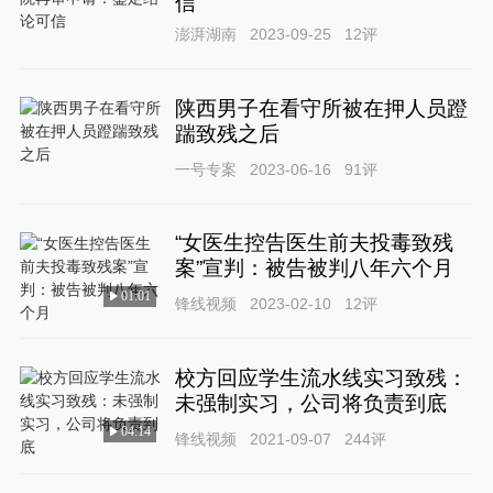
信
澎湃湖南
2023-09-25
12
评
陕西男子在看守所被在押人员蹬
踹致残之后
一号专案
2023-06-16
91
评
“女医生控告医生前夫投毒致残
案”宣判：被告被判八年六个月
01:01
锋线视频
2023-02-10
12
评
校方回应学生流水线实习致残：
未强制实习，公司将负责到底
04:14
锋线视频
2021-09-07
244
评