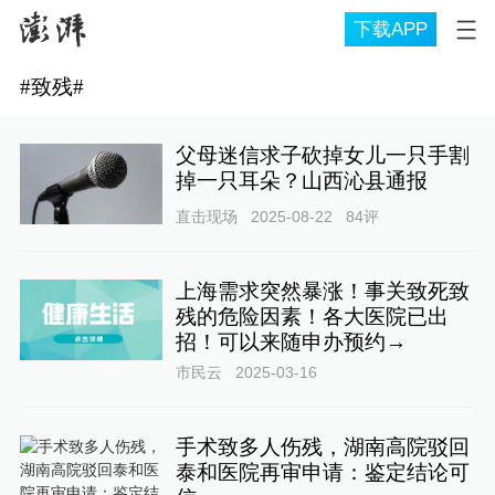
下载APP
#
致残
#
父母迷信求子砍掉女儿一只手割
掉一只耳朵？山西沁县通报
直击现场
2025-08-22
84
评
上海需求突然暴涨！事关致死致
残的危险因素！各大医院已出
招！可以来随申办预约→
市民云
2025-03-16
手术致多人伤残，湖南高院驳回
泰和医院再审申请：鉴定结论可