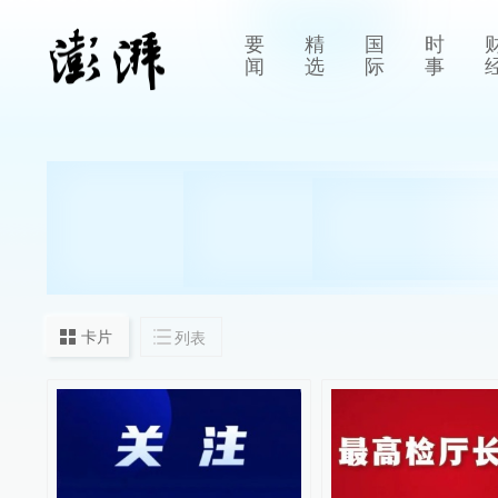
要
精
国
时
闻
选
际
事
卡片
列表