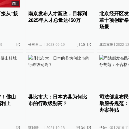
1
接从“接
南京发布人才新政，目标到
北京经开区发
2025年人才总量达450万
革十项创新举
场景
19
长三角政商
2023-09-19
15
北京亦庄
2022-12
”！佛山
县比市大：日本的县为何比
司法部发布民
福利上
市的行政级别高？
助服务规范：
办案补贴
环球情报员
2021-10-18
34
法治中国
2019-11