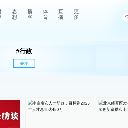
财
思
播
体
直
更
经
想
客
育
播
多
#
行政
关注