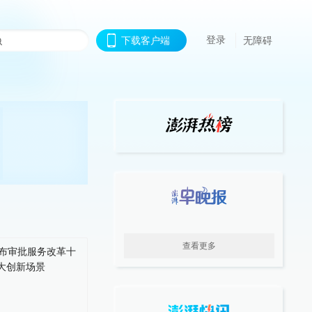
登录
下载客户端
无障碍
查看更多