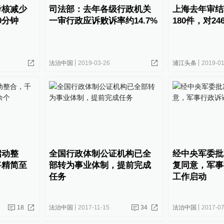
考核减少
司法部：去年各级行政机关
上海去年审结
0分钟
一审行政应诉败诉率约14.7%
180件，对2
法治中国
2019-03-26
浦江头条
2019-01
启动整
全国行政体制公证机构已全
经中央军委批
将精简至
部转为事业体制，提前完成
复同意，军事
任务
工作启动
18
法治中国
2017-11-15
34
法治中国
2017-07