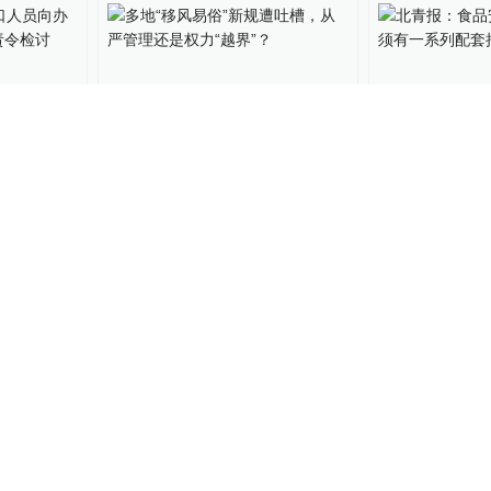
窗口人员
多地“移风易俗”新规遭吐
北青报：食品
热水，被
槽，从严管理还是权力“越
制，须有一系
界”？
2857
中国政库
2017-01-20
128
教育家
2016-09-
处长”：
全国将取消流动人员“档案保
河北新规：对