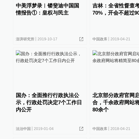
中美浮梦录︱镂斐迪中国国
吉林：全省性督查
情报告①：皇权与民主
70%，开会不超过9
澎湃研究所
2019-10-17
中国政库
2019-04-21
国办：全面推行行政执法公
北京部分政府官网
示，行政处罚决定7个工作日
合，千余政府网站
内公开
80余个
法治中国
2019-01-04
中国政库
2018-04-21