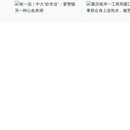
有一说｜中大“砍专业”：要
重庆南岸一工商局
警惕另一种心血来潮
向办事群众身上泼
责令检讨
澎湃评论
2017-05-09
109
直击现场
2017-04-16
收费公路管理条例的三重风
朱镕基这样批“专政