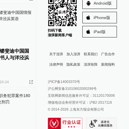
Android版
iPhone版
扫码下载
iPad版
澎湃新闻客户端
镂斐迪中国国
关于澎湃
加入澎湃
联系我们
广告合作
书人与洋泾浜
法律声明
隐私政策
澎湃矩阵
新闻报料
报料热线: 021-962866
澎湃新闻微博
沪ICP备14003370号
10-24
报料邮箱: news@thepaper.cn
澎湃新闻公众号
沪公网安备31010602000299号
澎湃新闻抖音号
互联网新闻信息服务许可证：31120170006
派生万物开放平台
增值电信业务经营许可证：沪B2-2017116
© 2014-
2026
上海东方报业有限公司
IP SHANGHAI
SIXTH TONE