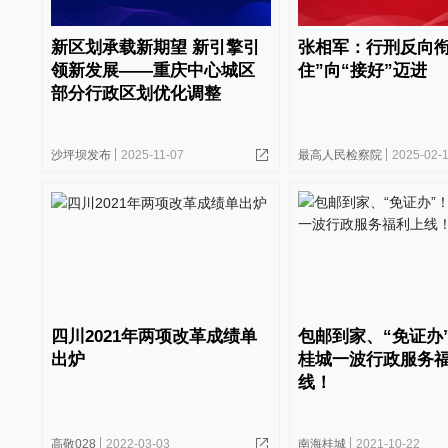
新区划承载新期望 新引擎引
张相军：行刑反向衔
领新发展——重庆中心城区
住”向“接好”迈进
部分行政区划优化调整
沙坪坝发布
2025-11-07
最高人民检察院
2025-02-
四川2021年两项改革成绩单
包邮到家、“免证办
出炉
桂城一波行政服务
线！
高敬028
2022-03-03
南海桂城
2021-10-22