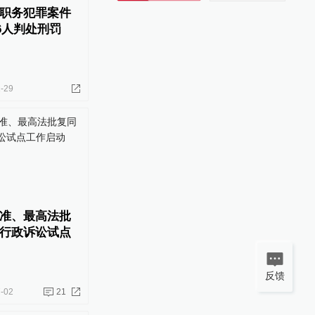
职务犯罪案件
46人判处刑罚
-29
准、最高法批
行政诉讼试点
反馈
-02
21