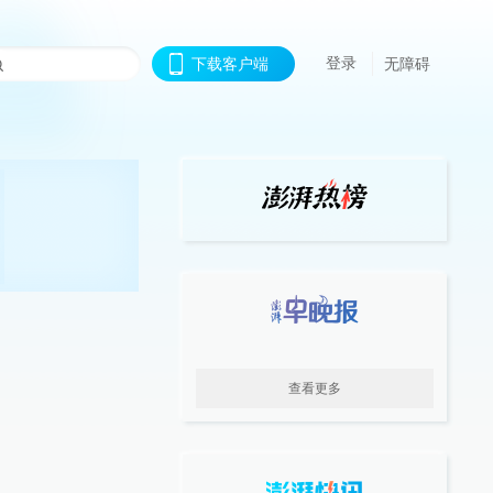
登录
下载客户端
无障碍
查看更多