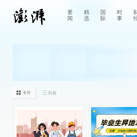
要
精
国
时
闻
选
际
事
卡片
列表