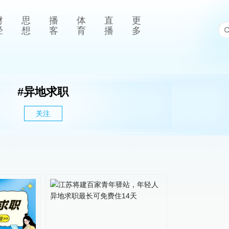
财
思
播
体
直
更
经
想
客
育
播
多
#
异地求职
关注