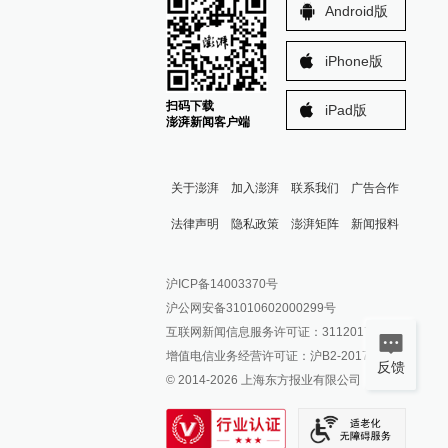
Android版
iPhone版
扫码下载
iPad版
澎湃新闻客户端
关于澎湃
加入澎湃
联系我们
广告合作
法律声明
隐私政策
澎湃矩阵
新闻报料
报料热线: 021-962866
澎湃新闻微博
沪ICP备14003370号
报料邮箱: news@thepaper.cn
澎湃新闻公众号
沪公网安备31010602000299号
澎湃新闻抖音号
互联网新闻信息服务许可证：31120170006
派生万物开放平台
增值电信业务经营许可证：沪B2-2017116
反馈
© 2014-
2026
上海东方报业有限公司
IP SHANGHAI
SIXTH TONE