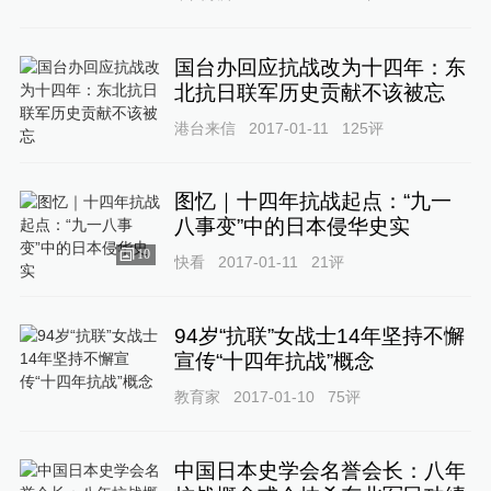
国台办回应抗战改为十四年：东
北抗日联军历史贡献不该被忘
港台来信
2017-01-11
125
评
图忆｜十四年抗战起点：“九一
八事变”中的日本侵华史实
10
快看
2017-01-11
21
评
94岁“抗联”女战士14年坚持不懈
宣传“十四年抗战”概念
教育家
2017-01-10
75
评
中国日本史学会名誉会长：八年