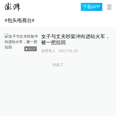
下载APP
#
包头电视台
#
女子与丈夫吵架冲向进站火车，
被一把拉回
02:27
@所有人
2017-01-12
到底了