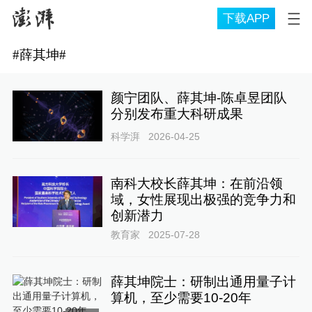
下载APP
#
薛其坤
#
颜宁团队、薛其坤-陈卓昱团队
分别发布重大科研成果
科学湃
2026-04-25
南科大校长薛其坤：在前沿领
域，女性展现出极强的竞争力和
创新潜力
教育家
2025-07-28
薛其坤院士：研制出通用量子计
算机，至少需要10-20年