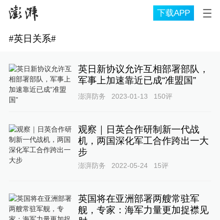
下载APP
#
英日关系
#
英日新协议允许互相部署部队，
军事上加速靠近已成“准盟国”
澎湃防务
2023-01-13
150
评
观察｜日英合作研制新一代战
机，两国深化军工合作跨出一大
步
澎湃防务
2022-05-24
15
评
英国将在亚洲部署两艘常驻军
舰，专家：海军力量更加捉襟见