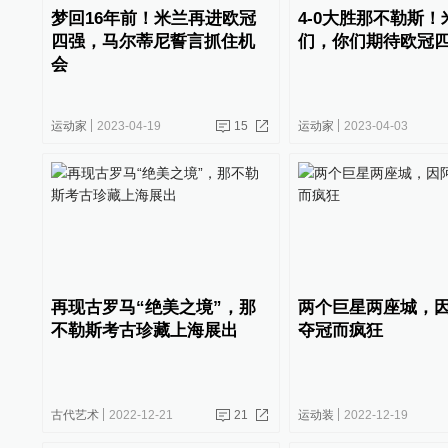
梦回16年前！米兰再进欧冠
4-0大胜那不勒斯
四强，马尔蒂尼誓言抓住机
们，你们期待欧冠
会
运动家
2023-04-19
15
运动家
2023-04-03
再现古罗马“绝美之境”，那
两个巨星两座城，
不勒斯考古珍藏上海展出
夺冠而疯狂
古代艺术
2022-12-21
21
运动装
2022-12-19