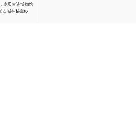
，庞贝古迹博
开灾难前古城
-29
02:53
听马拉多纳唱