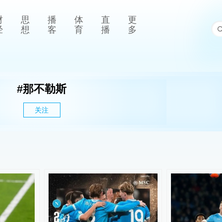
财
思
播
体
直
更
经
想
客
育
播
多
#
那不勒斯
关注