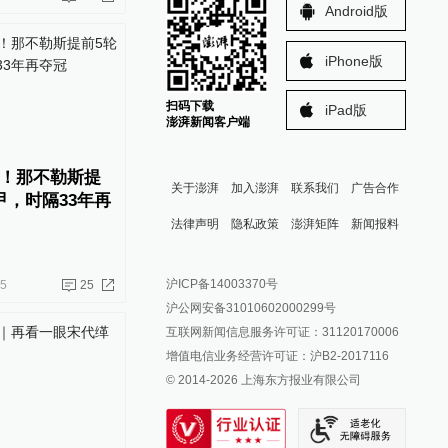
Android版
iPhone版
扫码下载
iPad版
澎湃新闻客户端
！那不勒斯提
关于澎湃
加入澎湃
联系我们
广告合作
甲，时隔33年再
法律声明
隐私政策
澎湃矩阵
新闻报料
报料热线: 021-962866
澎湃新闻微博
沪ICP备14003370号
05
25
报料邮箱: news@thepaper.cn
澎湃新闻公众号
沪公网安备31010602000299号
澎湃新闻抖音号
互联网新闻信息服务许可证：31120170006
派生万物开放平台
增值电信业务经营许可证：沪B2-2017116
© 2014-
2026
上海东方报业有限公司
IP SHANGHAI
SIXTH TONE