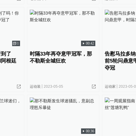
1
00:42
看到了
时隔33年再夺意甲冠军，那
告慰马拉多纳
和阿根廷
不勒斯全城狂欢
前5轮问鼎意
夺冠
运动装
2023-05-05
运动家
2023-05-
00:36