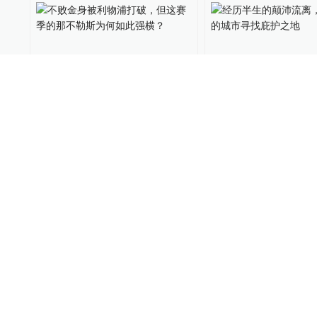
不败金身被利物浦打破，但
经历半生的颠沛流
这赛季的那不勒斯为何如此
危险的城市寻找庇
强横？
运动家
2022-11-02
译言
2022-07-31
意大利一医院突发2000平米
印度少年致敬马拉