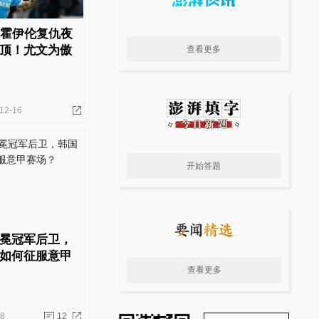
！霍伊伦复仇夜
顶！尤文为傲
查看更多
12-16
开始答题
冕冠军后卫，
如何征服意甲
查看更多
08
12