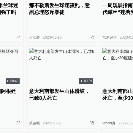
！米兰球迷
那不勒斯发生球迷骚乱，意
一周观展指南
四强了吗
副总理怒斥暴徒
代缂丝“莲塘
运动装
2023-03-16
艺术评论
2023-01
00:43
00:29
因阿根廷
意大利南部发生山体滑坡，
意大利南部山
已致8人死亡
死亡，至少3
关键帧
2022-11-29
World湃
2022-11