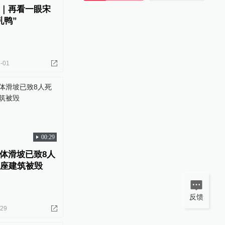
｜再看一眼宋
乳鸭”
-01
00:29
体滑坡已致8人
0座建筑被毁
反馈
-29