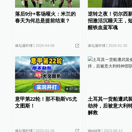
落后9分+客场哑火：米兰的
逆转之夜！切尔西
春天为何总是提前结束？
招激活沉睡天王，短
醒铁血蓝军魂
体坛落叶球
2026-04-08
体坛落叶球
2026-01-30
07:34
意甲第22轮！那不勒斯VS尤
土耳其一货船遭武
文图斯！
劫持，后被意大利
解救
体坛落叶球
2025-01-26
World湃
2023-06-12