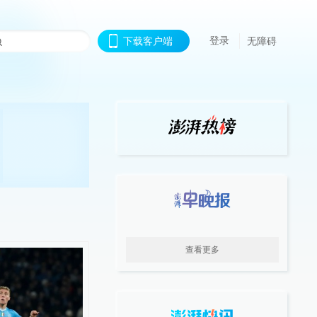
登录
下载客户端
无障碍
查看更多