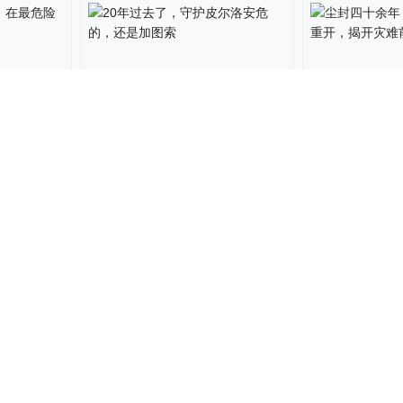
离，在最
20年过去了，守护皮尔洛安
尘封四十余年
护之地
危的，还是加图索
物馆重开，揭
神秘面纱
运动家
2021-05-24
私家地理
2021-01
00:27
00:53
多纳，重
纪念马拉多纳！意大利那不
传奇谢幕，再