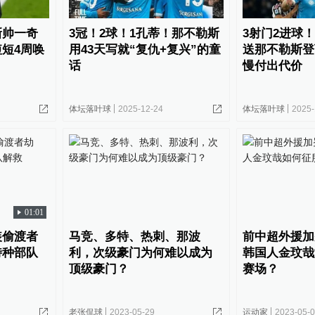
新帅一奇
3冠！2球！1孔蒂！那不勒斯
3射门2进球
短4周唤
用43天写就“复仇+复兴”的童
送那不勒斯登
话
慢付出代价
体坛落叶球
2025-12-24
体坛落叶球
2025-
01:01
装偷渡者
马竞、多特、热刺、那波
前中超外援加
特种部队
利，次级豪门为何难以成为
韩国人金玟哉
顶级豪门？
赛场？
老张侃球
2023-05-29
运动家
2023-05-