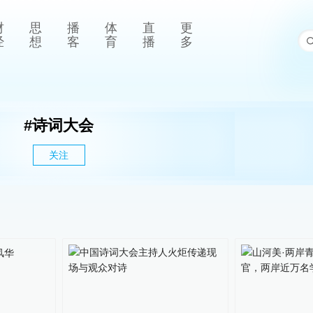
财
思
播
体
直
更
经
想
客
育
播
多
#
诗词大会
关注