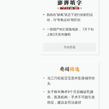
肌肉在“缺氧”状态下进行的剧烈运
动，与“有氧运动”相区别
一部国产科幻冒险电影， 7月下旬
上映2天宣布撤档
开始答题
当三只松鼠宝宝意外坠落城市街
头
女子称丰胸术9个月后确诊乳腺
癌，医美机构：手术不可能引发
癌症，建议走司法途径