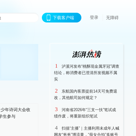
登录
下载客户端
无障碍
1
泸溪河发布“桃酥现金属牙冠”调查
结论，称消费者已澄清所发视频不属
实
2
东航国内客票提前14天可免费退
改，其他航司如何规定？
3
河南省2026年“三支一扶”笔试成
绩作废，将重新组织笔试
4
扫描“主播”｜主播利用未成年人喊
网友“爸爸”博流量，“母女合拍”多账号