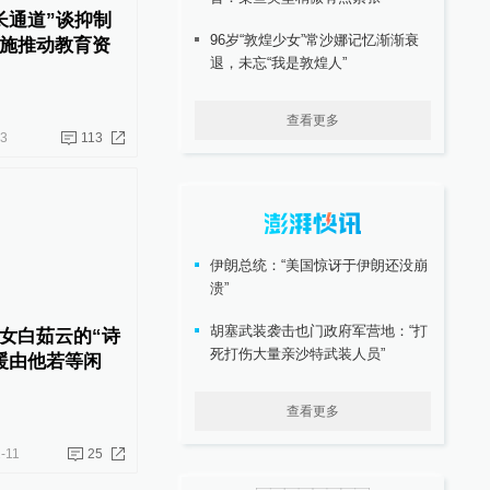
长通道”谈抑制
96岁“敦煌少女”常沙娜记忆渐渐衰
施推动教育资
退，未忘“我是敦煌人”
查看更多
03
113
伊朗总统：“美国惊讶于伊朗还没崩
溃”
胡塞武装袭击也门政府军营地：“打
女白茹云的“诗
死打伤大量亲沙特武装人员”
暖由他若等闲
查看更多
-11
25