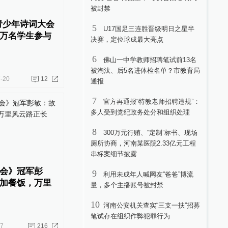
被封禁
青少年诗词大会
5
U17国足三连胜晋级明日之星半
万名学生参与
决赛，定位球成最大亮点
6
佛山一中学教师招聘笔试前13名
被淘汰、后5名进体检名单？市教育局
-20
12
通报
7
官方再通报“特教老师招聘违规”：
多人受到党纪政务处分和组织处理
8
300万元行贿、“定制”标书、现场
厕所协商，河南某医院2.33亿元工程
串标案细节披露
会》冠军彭
9
利用未成年人喊网友“爸爸”博流
加餐饭，万里
量，多个主播账号被封禁
10
河南公安机关查实“三支一扶”招募
笔试存在组织作弊犯罪行为
17
216