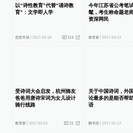
以“诗性教育”代替“诵诗教
今年江苏省公考笔
育”：文学即人学
髦，考生称命题老
资深网民
思想市场
2017-03-19
113
教育家
2017-03-13
受诗词大会启发，杭州骑友
关于中国诗词，外
爸爸用唐诗宋词为女儿设计
论最多的是能否帮
骑行线路
语
教育家
2017-03-01
21
翻书党
2017-02-17