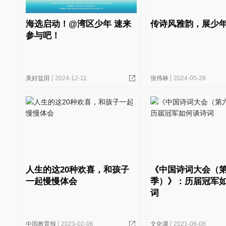
海选启动！@湾区少年 速来
传诗风雅韵，展少
参与吧！
美好盐田
2024-12-11
张伟林
2024-05-28
人生的这20种欢喜，和孩子
《中国诗词大会（
一起慢慢体会
季）》：历届冠军
词
中国教育报
2023-02-06
文化课
2021-06-08