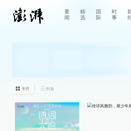
要
精
国
时
闻
选
际
事
卡片
列表