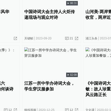
00:31
年风华
中国诗词大会主持人火炬传
山河美·两岸
递现场与观众对诗
收官，两岸近
关键帧
2023-09-20
21
浦江头条
2023-07
02:08
第六
江苏一所中学办诗词大会，
《中国诗词大
如何谈诗
学生穿汉服参加
敏：故人珍重
风云路正长
12
锋线视频
2020-12-25
12
文化课
2020-02-