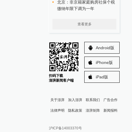
北京：非京籍家庭购房社保个税
缴纳年限下调为一年
查看更多
Android版
iPhone版
扫码下载
iPad版
澎湃新闻客户端
关于澎湃
加入澎湃
联系我们
广告合作
法律声明
隐私政策
澎湃矩阵
新闻报料
报料热线: 021-962866
澎湃新闻微博
沪ICP备14003370号
报料邮箱: news@thepaper.cn
澎湃新闻公众号