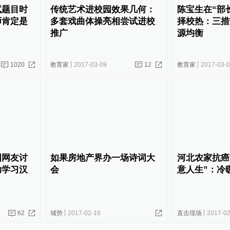
试题目时
传统艺术进校园效果几何：
陈宝生在“部
师肯定是
多套戏曲体操亮相尝试进校
择校热：三措
推广
源均衡
1020
教育家
2017-03-09
12
教育家
2017-03-
国网友讨
如果房地产界办一场诗词大
河北农家抗癌
助学习汉
会
意人生”：冷
62
城势
2017-02-16
直击现场
2017-02