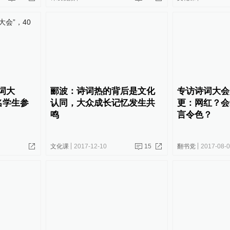
词大
郦波：诗词热的背后是文化
专访诗词大会
名学生参
认同，大众成长记忆发生共
更：网红？会
鸣
言令色？
文化课
2017-12-10
15
翻书党
2017-08-