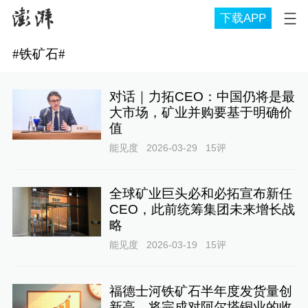
下载APP
#
铁矿石
#
对话｜力拓CEO：中国仍将是最
大市场，矿业并购要基于明确价
值
能见度
2026-03-29
15
评
全球矿业巨头必和必拓宣布新任
CEO，此前统筹集团未来增长战
略
能见度
2026-03-19
15
评
福德士河铁矿石半年度发货量创
新高，将完成对阿尔塔铜业的收