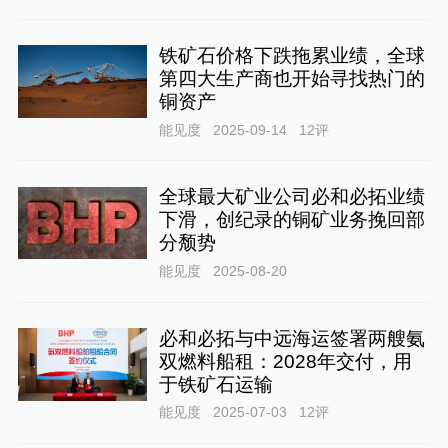
铁矿石价格下跌拖累业绩，全球
第四大生产商也开始寻找热门的
铜资产
能见度
2025-09-14
12
评
全球最大矿业公司必和必拓业绩
下滑，创纪录的铜矿业务挽回部
分颓势
能见度
2025-08-20
必和必拓与中远海运签署两艘氨
双燃料船租：2028年交付，用
于铁矿石运输
能见度
2025-07-03
12
评