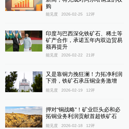
购
能见度
2026-02-25
12
评
印度与巴西深化铁矿石、稀土等
矿产合作，承诺五年内双边贸易
额再提升
能见度
2026-02-22
21
评
又是靠铜力挽狂澜！力拓净利润
下滑，铁矿石承压铜业务激增
能见度
2026-02-19
12
评
押对“铜战略”！矿业巨头必和必
拓铜业务利润贡献首超铁矿石
能见度
2026-02-18
12
评