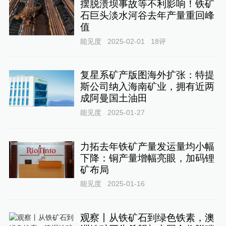
摆脱溃坝事故等不利影响！铁矿
石巨头淡水河谷去年产量重回峰
值
能见度
2025-02-01
18
评
复星系矿产版图海外扩张：特提
斯公司纳入海南矿业，拥有近两
成阿曼国土油田
能见度
2025-01-27
力拓去年铁矿产量发运量均小幅
下降：铜产量增幅亮眼，加码锂
矿布局
能见度
2025-01-16
观察丨从铁矿石到绿色铁素，澳