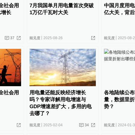
全社会用
7月我国单月用电量首次突破
中国月度用电
比增长
1万亿千瓦时大关
亿大关，背后
37
能见度
2025-08-26
能见度
2025-08-
全社会用
用电量还能反映经济增长
各地陆续公布2
吗？专家详解用电增速与
量，数据里折
GDP增速差扩大，多用的电
势？
去哪了？
能见度
2025-02-04
34
能见度
2024-01-