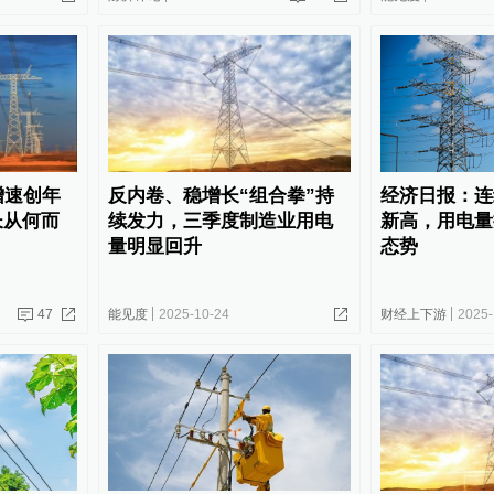
增速创年
反内卷、稳增长“组合拳”持
经济日报：连
长从何而
续发力，三季度制造业用电
新高，用电量
量明显回升
态势
47
能见度
2025-10-24
财经上下游
2025-