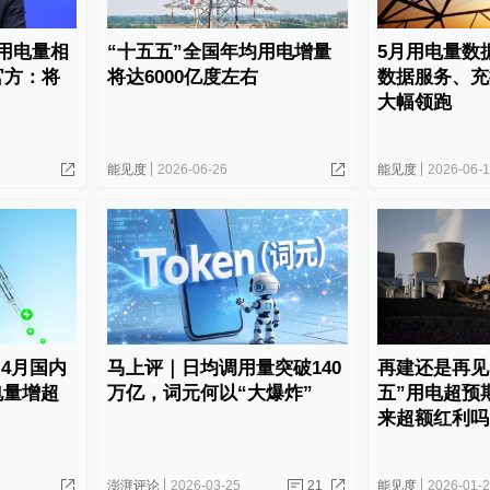
频用电量相
“十五五”全国年均用电增量
5月用电量数
官方：将
将达6000亿度左右
数据服务、充
大幅领跑
能见度
2026-06-26
能见度
2026-06-
-4月国内
马上评｜日均调用量突破140
再建还是再见
电量增超
万亿，词元何以“大爆炸”
五”用电超预
来超额红利吗
澎湃评论
2026-03-25
21
能见度
2026-01-