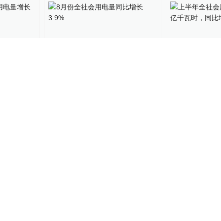
00:26
会用电量
8月份全社会用电量同比增长
上半年全社会
增15%
3.9%
43076亿千瓦
12
关键帧
2023-09-14
能见度
2023-07-
到来，煤
极端高温持续、用电量破纪
3月份全社会