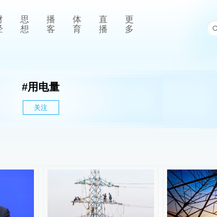
财
思
播
体
直
更
经
想
客
育
播
多
#
用电量
关注