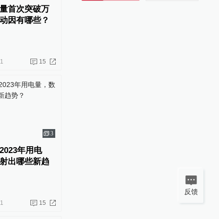
量首次突破万
动因有哪些？
21
15
3
023年用电
射出哪些新趋
反馈
31
15