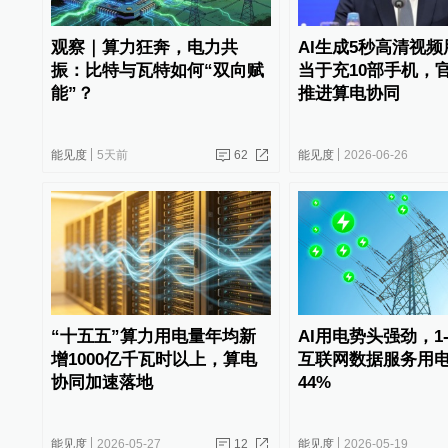
观察｜算力狂奔，电力共
AI生成5秒高清视
振：比特与瓦特如何“双向赋
当于充10部手机，
能”？
推进算电协同
能见度
5天前
62
能见度
2026-06-26
“十五五”算力用电量年均新
AI用电势头强劲，1
增1000亿千瓦时以上，算电
互联网数据服务用
协同加速落地
44%
能见度
2026-05-27
12
能见度
2026-05-19