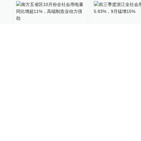
南方五省区10月份全社会用
前三季度浙江全社
电量同比增超11%，高端制造
增长5.83%，9月猛
业动力强劲
能见度
2023-11-20
12
长三角政商
2023-10-24
国家发改委：6月用电量同比
夏季用电高峰提前