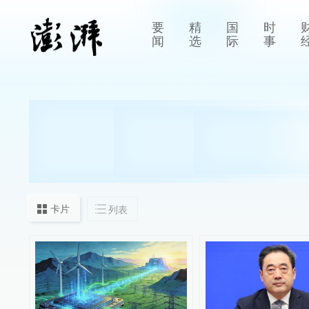
要
精
国
时
闻
选
际
事
卡片
列表