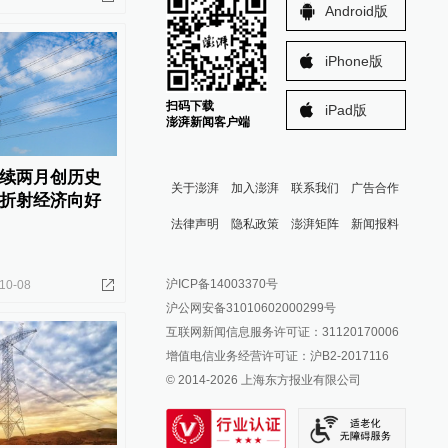
Android版
iPhone版
扫码下载
iPad版
澎湃新闻客户端
续两月创历史
关于澎湃
加入澎湃
联系我们
广告合作
折射经济向好
法律声明
隐私政策
澎湃矩阵
新闻报料
报料热线: 021-962866
澎湃新闻微博
沪ICP备14003370号
10-08
报料邮箱: news@thepaper.cn
澎湃新闻公众号
沪公网安备31010602000299号
澎湃新闻抖音号
互联网新闻信息服务许可证：31120170006
派生万物开放平台
增值电信业务经营许可证：沪B2-2017116
© 2014-
2026
上海东方报业有限公司
IP SHANGHAI
SIXTH TONE