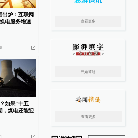
据出炉：互联网
换电服务增速
查看更多
18
开始答题
？如果“十五
期，煤电还能迎
查看更多
21