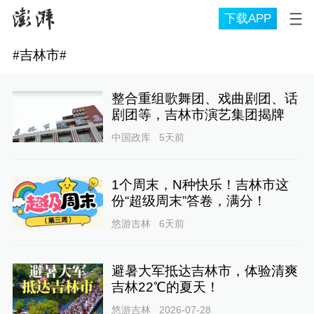
下载APP
#
吉林市
#
整合重组歌舞团、戏曲剧团、话
剧团等，吉林市演艺集团揭牌
中国政库
5天前
1个周末，N种快乐！吉林市这
份“超级周末”答卷，满分！
悠游吉林
6天前
避暑大军抵达吉林市，体验清爽
吉林22℃的夏天！
悠游吉林
2026-07-28