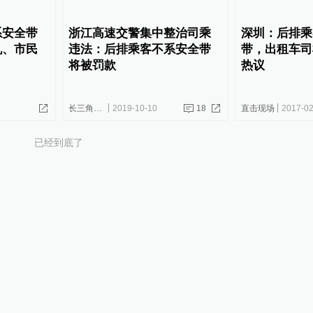
系安全带
浙江高速交警集中整治司乘
深圳：后排乘
机、市民
违法：后排乘客不系安全带
带，出租车司
将被罚款
热议
长三角政商
2019-10-10
18
直击现场
2017-02
已经到底了