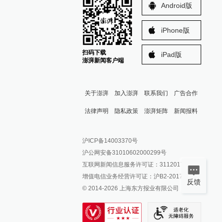
Android版
iPhone版
扫码下载
iPad版
澎湃新闻客户端
关于澎湃
加入澎湃
联系我们
广告合作
法律声明
隐私政策
澎湃矩阵
新闻报料
报料热线: 021-962866
澎湃新闻微博
沪ICP备14003370号
报料邮箱: news@thepaper.cn
澎湃新闻公众号
沪公网安备31010602000299号
澎湃新闻抖音号
互联网新闻信息服务许可证：31120170006
派生万物开放平台
增值电信业务经营许可证：沪B2-2017116
反馈
© 2014-
2026
上海东方报业有限公司
IP SHANGHAI
SIXTH TONE