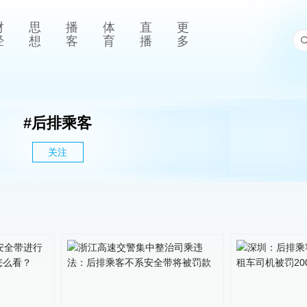
财
思
播
体
直
更
经
想
客
育
播
多
#
后排乘客
关注