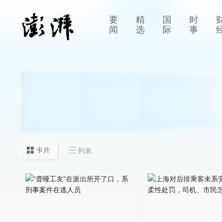
要
精
国
时
闻
选
际
事
卡片
列表