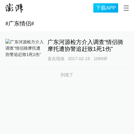
下载APP
#
广东情侣
#
广东河源检方介入调查“情侣骑
摩托遭协警追赶致1死1伤”
直击现场
2017-02-15
1089
评
到底了