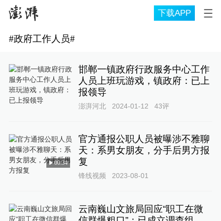
下载APP
#
政府工作人员
#
邯郸一镇政府行政服务中心工作
人员上班玩游戏，镇政府：已上
报领导
澎湃河北
2024-01-12
43
评
官方通报公职人员被曝涉不雅聊
天：系男女朋友，分手后男方报
复
00:34
锋线视频
2023-08-01
云南巍山文旅局回应“职工在微
信群爆粗口”：已成立调查组