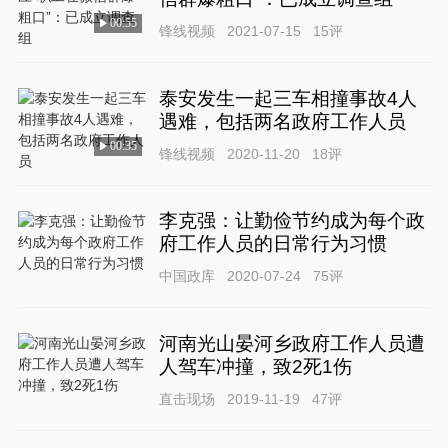
00:55
锋线视频
2021-07-15
15
评
泰安发生一起三车相撞事故4人
遇难，包括两名政府工作人员
00:35
锋线视频
2020-11-20
18
评
李克强：让勤俭节约成为每个政
府工作人员的日常行为习惯
中国政库
2020-07-24
75
评
河南光山晏河乡政府工作人员遭
人驾车冲撞，致2死1伤
直击现场
2019-11-19
47
评