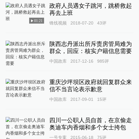
政府人员遇女子跳河，跳桥救起
再去上班
01:21
锋线视频
2018-07-20
43
评
陕西志丹派出所斥责房管局难为
群众，回应：核实户籍信息需要
中国政库
2017-12-16
985
评
重庆沙坪坝区政府就回复群众来
信不当言论表示歉意
中国政库
2017-09-01
15
评
四川一公职人员自首，在京偷走
奥迪车内香烟和多个女士挎包
一号专案
2015-06-18
75
评