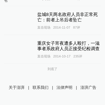
盐城8天两名政府人员非正常死
亡：前者上吊后者坠亡
直击现场
2014-11-07
87
评
重庆女子宵夜遭多人殴打，一滋
事者系政府人员正接受纪检调查
直击现场
2014-10-17
235
评
到底了
关于澎湃
|
联系我们
|
法律声明
|
澎湃广告
©2014~
2026
上海东方报业有限公司
沪ICP证：沪B2-20170116 | 沪ICP备14003370号