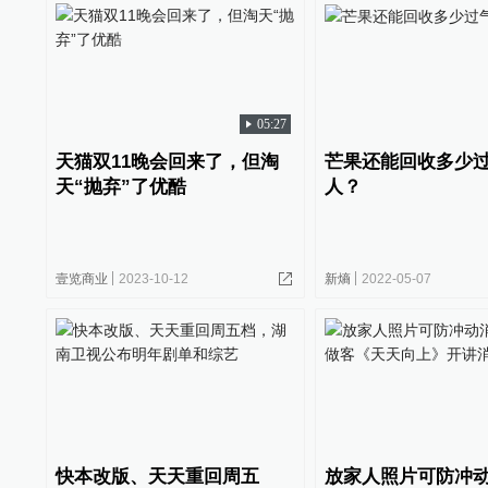
05:27
天猫双11晚会回来了，但淘
芒果还能回收多少
天“抛弃”了优酷
人？
壹览商业
2023-10-12
新熵
2022-05-07
快本改版、天天重回周五
放家人照片可防冲动