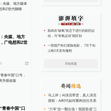
肌肉在“缺氧”状态下进行的剧烈运
动，与“有氧运动”相区别
：央媒、地方
，广电想和Z世
一部国产科幻冒险电影， 7月下旬
上映2天宣布撤档
23
开始答题
马上评｜AI演员带货，真人演员
授权：AI时代如何重构信任关系
“青春中国”口
“六爷”挂一颗出场！我国形成“三