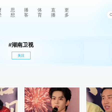
财
思
播
体
直
更
经
想
客
育
播
多
#
湖南卫视
关注