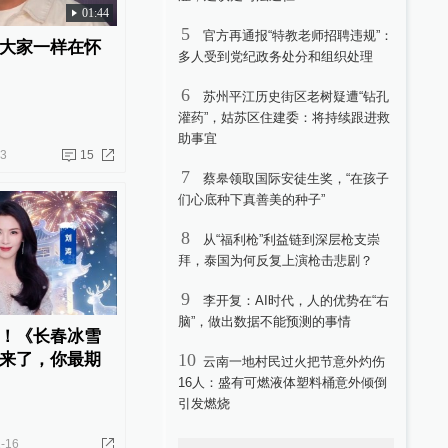
01:44
5
官方再通报“特教老师招聘违规”：
大家一样在怀
多人受到党纪政务处分和组织处理
6
苏州平江历史街区老树疑遭“钻孔
灌药”，姑苏区住建委：将持续跟进救
助事宜
03
15
7
蔡皋领取国际安徒生奖，“在孩子
们心底种下真善美的种子”
8
从“福利枪”利益链到深层枪支崇
拜，泰国为何反复上演枪击悲剧？
9
李开复：AI时代，人的优势在“右
脑”，做出数据不能预测的事情
！《长春冰雪
来了，你最期
10
云南一地村民过火把节意外灼伤
16人：盛有可燃液体塑料桶意外倾倒
引发燃烧
-16