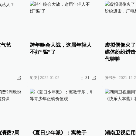
过气艺
跨年晚会大战，这届年轻人
虚拟偶像火了
不好“骗”了
媒体纷纷进击
代聊聊
豹变
2022-01-02
31
张书乐
2021-12-
消费?周
《夏日少年派》：寓教于
湖南卫视启用