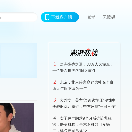
登录
下载客户端
无障碍
1
欧洲燃烧之夏：33万人大撤离，
一个升温世界的“哨兵事件”
2
北京：非京籍家庭购房社保个税
缴纳年限下调为一年
3
大外交｜美方“边谈边施压”侵蚀中
美战略稳定基础，中方反制“一日三连”
4
女子称丰胸术9个月后确诊乳腺
癌，医美机构：手术不可能引发癌
症，建议走司法途径