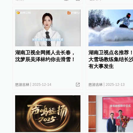
湖南卫视全网摇人去长春，
湖南卫视点名推荐
沈梦辰吴泽林约你去滑雪！
大雪场教练集结长
有大事发生
悠游吉林
2025-12-14
悠游吉林
2025-12-13