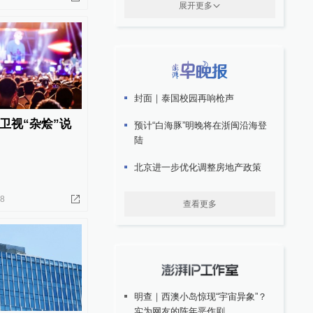
展开更多
封面｜泰国校园再响枪声
卫视“杂烩”说
预计“白海豚”明晚将在浙闽沿海登
陆
北京进一步优化调整房地产政策
08
查看更多
明查｜西澳小岛惊现“宇宙异象”？
实为网友的陈年恶作剧