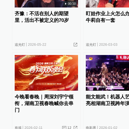
00:50
齐豫：不活在别人的期望
盯娃作业上火怎么
里，活出不被定义的70岁
牛莉自有一套
追光灯
2026-05-22
追光灯
2026-03-03
今晚看春晚｜周深刘宇宁领
能文能武！机器人
衔，湖南卫视春晚喊你去串
亮相湖南卫视跨年
门
有戏
2026-02-11
12
电影界
2026-01-02