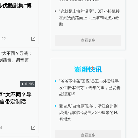
涉优酷剧集”博
“这就是上海的温度”，3只小松鼠掉
在滚烫的路面上，上海市民接力救
助
-22
查看更多
“爷爷不泡茶”回应“员工与外卖骑手
01:06
发生肢体冲突”：去年的事，已妥善
声”大不同？导
处理完毕
自带定制话
受台风“白海豚”影响，浙江台州到
温州沿海将出现最大320厘米的风
暴增水
14
查看更多