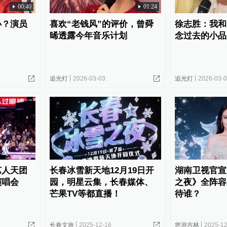
00:40
01:24
办？演员
喜欢“老钱风”的评价，曾舜
徐志胜：我和
晞透露今年音乐计划
念过去的小品
追光灯
2026-03-03
追光灯
2026-03-
艺人天团
长春冰雪新天地12月19日开
湖南卫视官宣
演唱会
园，明星云集，长春媒体、
之夜》全阵容
芒果TV等都直播！
待谁？
长春文旅
2025-12-16
悠游吉林
2025-12