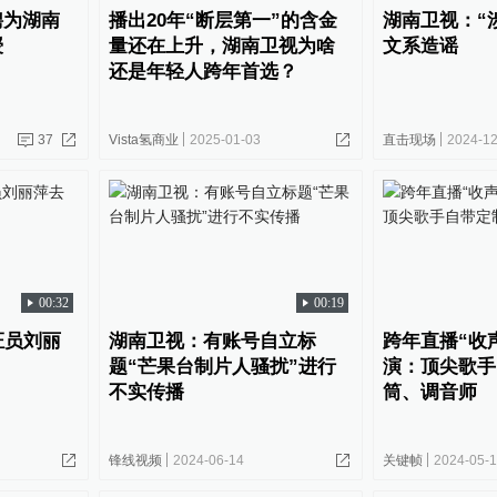
聘为湖南
播出20年“断层第一”的含金
湖南卫视：“
授
量还在上升，湖南卫视为啥
文系造谣
还是年轻人跨年首选？
37
Vista氢商业
2025-01-03
直击现场
2024-12
00:32
00:19
证员刘丽
湖南卫视：有账号自立标
跨年直播“收
题“芒果台制片人骚扰”进行
演：顶尖歌手
不实传播
筒、调音师
锋线视频
2024-06-14
关键帧
2024-05-