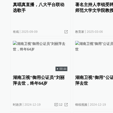
真唱真直播，八大平台联动
著名主持人李锐受
选歌手
师范大学文学院教
有戏
2025-09-09
教育家
2025-03-06
00:44
湖南卫视“御用公证员”刘丽
湖南卫视“御用”公
萍去世，终年64岁
萍去世
时政湃
2024-12-19
12
锋线视频
2024-12-19