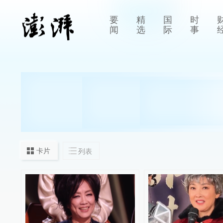
要
精
国
时
闻
选
际
事
卡片
列表