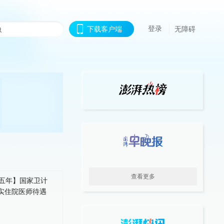
登录
下载客户端
无障碍
查看更多