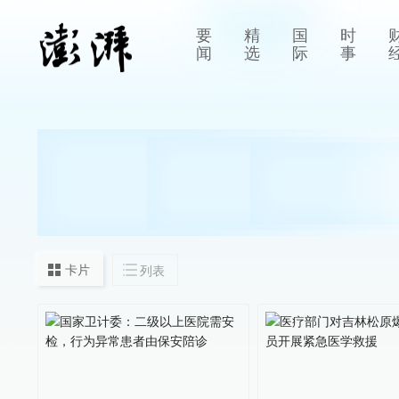
要
精
国
时
闻
选
际
事
卡片
列表