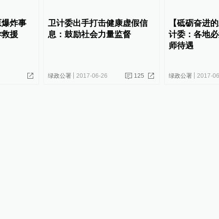
原爆炸事
卫计委出手打击健康虚假信
【砥砺奋进的
学救援
息：鼓励社会力量监督
计委：各地必
师待遇
绿政公署
2017-06-26
125
绿政公署
2017-06