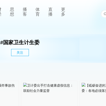
财
思
播
体
直
更
经
想
客
育
播
多
#
国家卫生计生委
关注