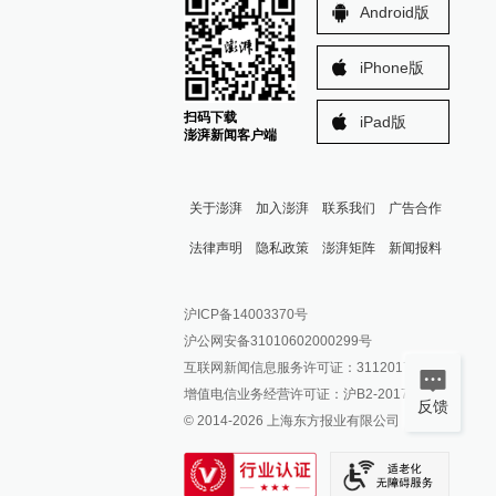
Android版
iPhone版
扫码下载
iPad版
澎湃新闻客户端
关于澎湃
加入澎湃
联系我们
广告合作
法律声明
隐私政策
澎湃矩阵
新闻报料
报料热线: 021-962866
澎湃新闻微博
沪ICP备14003370号
报料邮箱: news@thepaper.cn
澎湃新闻公众号
沪公网安备31010602000299号
澎湃新闻抖音号
互联网新闻信息服务许可证：31120170006
派生万物开放平台
增值电信业务经营许可证：沪B2-2017116
反馈
© 2014-
2026
上海东方报业有限公司
IP SHANGHAI
SIXTH TONE