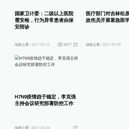
国家卫计委：二级以上医院
医疗部门对吉林松
需安检，行为异常患者由保
故伤员开展紧急医
安陪诊
绿政公署
2017-07-12
1077
绿政公署
2017-07-05
H7N9疫情趋于稳定，李克强
主持会议研究部署防控工作
绿政公署
2017-02-24