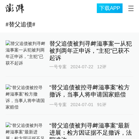
下载APP
#
替父追债
#
替父追债被判寻衅滋事案一从犯
被判两年正申诉，“主犯”已获不
起诉
一号专案
2024-07-22
12
评
“替父追债被控寻衅滋事案”检方
撤诉，当事人将申请国家赔偿
一号专案
2024-07-01
91
评
“替父追债被判寻衅滋事案”最新
进展：检方因证据不足撤诉，法