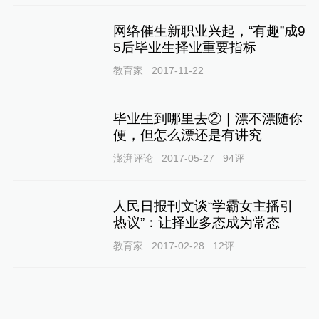
网络催生新职业兴起，“有趣”成9
5后毕业生择业重要指标
教育家
2017-11-22
毕业生到哪里去②｜漂不漂随你
便，但怎么漂还是有讲究
澎湃评论
2017-05-27
94
评
人民日报刊文谈“学霸女主播引
热议”：让择业多态成为常态
教育家
2017-02-28
12
评
到底了