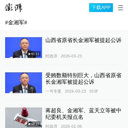
下载APP
#
金湘军
#
山西省原省长金湘军被提起公诉
01:11
时政湃
2026-03-23
受贿数额特别巨大，山西省原省
长金湘军被提起公诉
一号专案
2026-03-23
91
评
蒋超良、金湘军、蓝天立等被中
纪委机关报点名
00:43
时政湃
2026-01-06