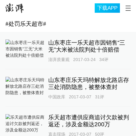
下载APP
#
处罚乐天超市
#
山东枣庄一乐天超市因销售“三
无”大米被法院判处十倍赔偿
澎湃质量观
2017-03-24
34
评
山东枣庄乐天玛特解放北路店存
三处消防隐患，被整体查封
中国政库
2017-03-07
31
评
乐天超市遭供应商追讨欠款被判
返还，涉及金额达200万
直击现场
2017-03-07
50
评