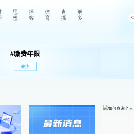
财
思
播
体
直
更
经
想
客
育
播
多
#
缴费年限
关注