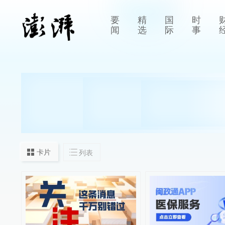
要
精
国
时
闻
选
际
事
卡片
列表