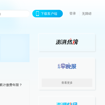
登录
下载客户端
无障碍
查看更多