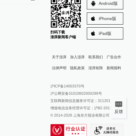
Android版
iPhone版
扫码下载
iPad版
澎湃新闻客户端
关于澎湃
加入澎湃
联系我们
广告合作
法律声明
隐私政策
澎湃矩阵
新闻报料
报料热线: 021-962866
澎湃新闻微博
沪ICP备14003370号
报料邮箱: news@thepaper.cn
澎湃新闻公众号
沪公网安备31010602000299号
澎湃新闻抖音号
互联网新闻信息服务许可证：31120170006
派生万物开放平台
增值电信业务经营许可证：沪B2-2017116
反馈
© 2014-
2026
上海东方报业有限公司
IP SHANGHAI
SIXTH TONE